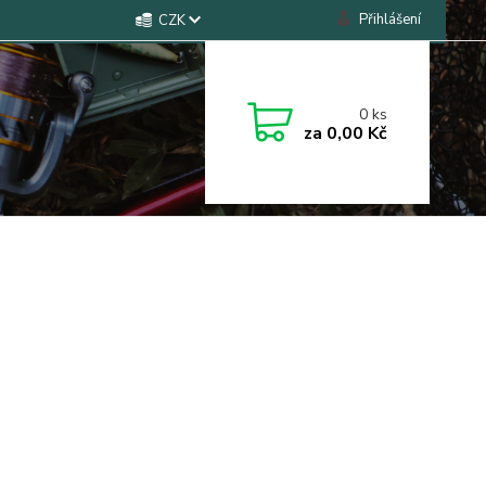
Přihlášení
CZK
0
ks
za
0,00 Kč