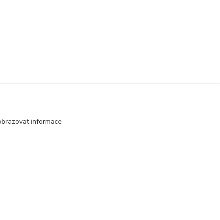
obrazovat informace
Vytvořeno na
Eshop-rychle.cz