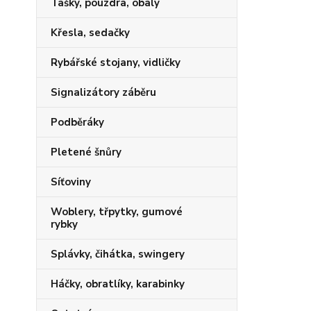
Tašky, pouzdra, obaly
Křesla, sedačky
Rybářské stojany, vidličky
Signalizátory záběru
Podběráky
Pletené šnůry
Síťoviny
Woblery, třpytky, gumové
rybky
Splávky, čihátka, swingery
Háčky, obratlíky, karabinky