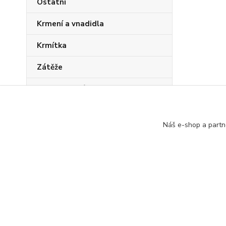
Ostatní
Krmení a vnadidla
Krmítka
Zátěže
Sady pro mládež
PVA program
Náš e-shop a partn