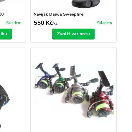
00
Naviják Daiwa Sweepfire
550 Kč
Skladem
Skladem
/
ks
šíku
Zvolit variantu