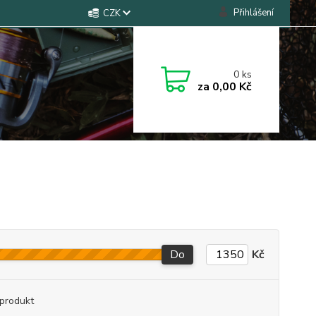
Přihlášení
CZK
0
ks
za
0,00 Kč
Do
Kč
produkt