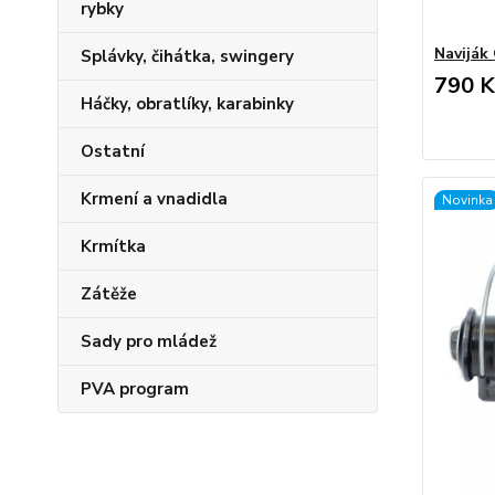
rybky
Naviják 
Splávky, čihátka, swingery
790 K
Háčky, obratlíky, karabinky
Ostatní
Krmení a vnadidla
Novinka
Krmítka
Zátěže
Sady pro mládež
PVA program