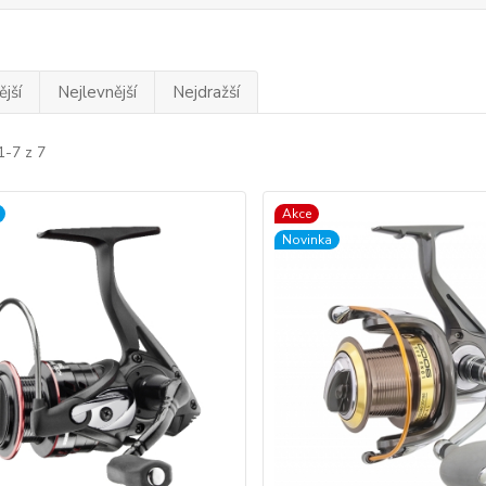
jší
Nejlevnější
Nejdražší
1-7 z 7
Akce
Novinka