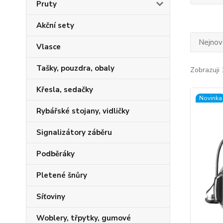
Pruty
Akční sety
Nejnově
Vlasce
Tašky, pouzdra, obaly
Zobrazuji 
Křesla, sedačky
Novinka
Rybářské stojany, vidličky
Signalizátory záběru
Podběráky
Pletené šnůry
Síťoviny
Woblery, třpytky, gumové