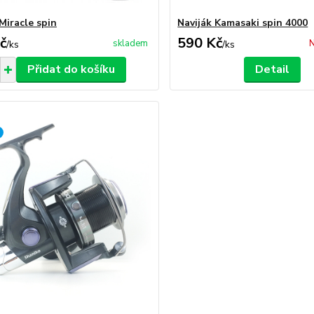
Miracle spin
Naviják Kamasaki spin 4000
č
590 Kč
skladem
N
/
ks
/
ks
Přidat do košíku
Detail