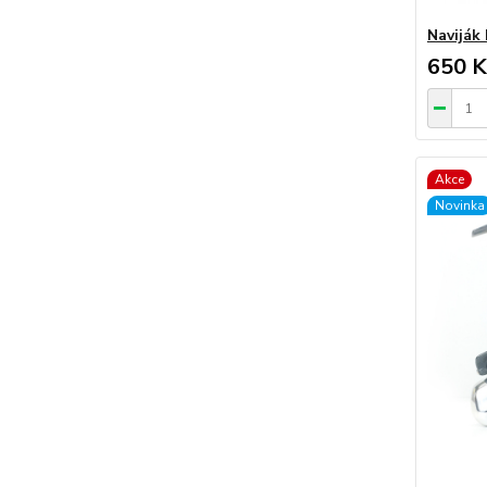
Naviják 
650 K
Akce
Novinka