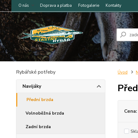
O nás
Doprava a platba
Fotogalerie
Kontakty
Rybářské potřeby
Úvod
N
Před
Navijáky
Přední brzda
Cena:
Volnoběžná brzda
Zadní brzda
Skl