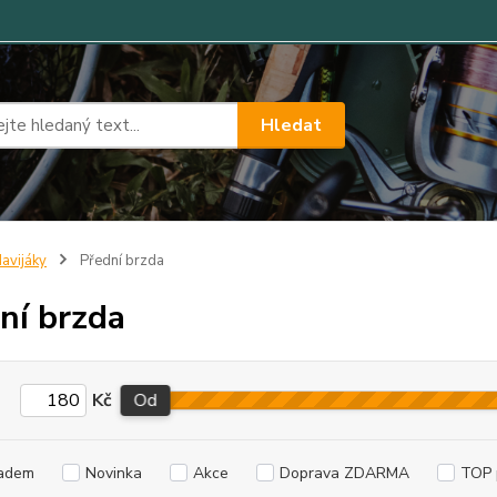
Hledat
avijáky
Přední brzda
ní brzda
Kč
Od
adem
Novinka
Akce
Doprava ZDARMA
TOP 