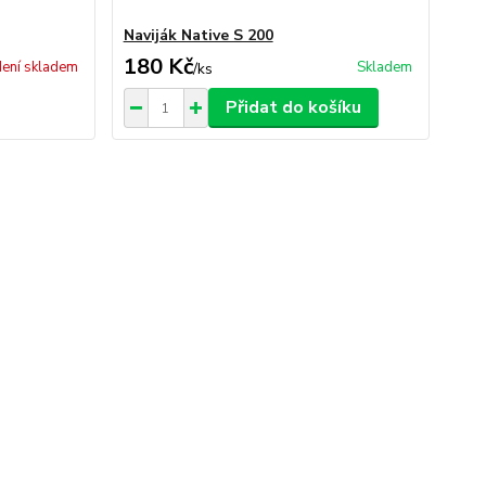
Naviják Native S 200
180 Kč
ení skladem
Skladem
/
ks
Přidat do košíku