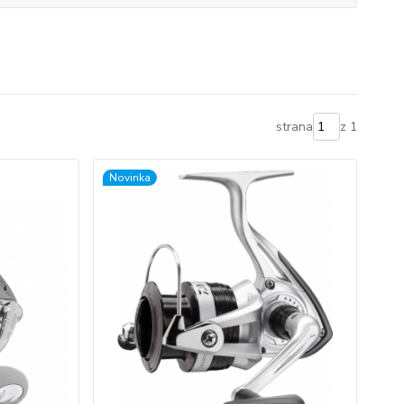
strana
z 1
Novinka