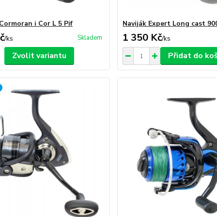
Cormoran i Cor L 5 Pif
Naviják Expert Long cast 90
č
1 350 Kč
Skladem
/
ks
/
ks
Zvolit variantu
Přidat do ko