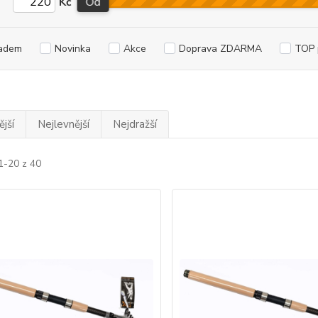
Kč
Od
adem
Novinka
Akce
Doprava ZDARMA
TOP 
jší
Nejlevnější
Nejdražší
1-20 z 40