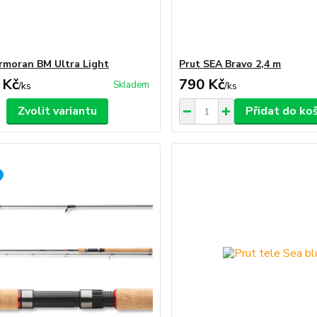
rmoran BM Ultra Light
Prut SEA Bravo 2,4 m
 Kč
790 Kč
Skladem
/
ks
/
ks
Zvolit variantu
Přidat do ko