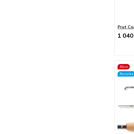
Prut Co
1 040
Akce
Novinka