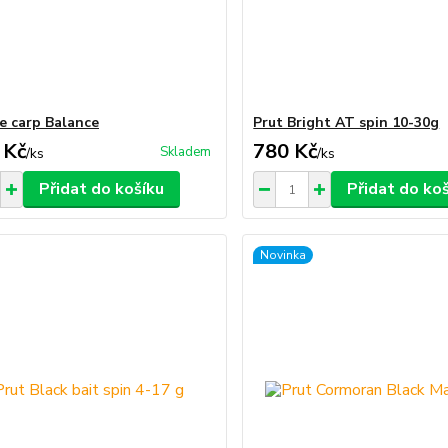
le carp Balance
Prut Bright AT spin 10-30g
 Kč
780 Kč
Skladem
/
ks
/
ks
Přidat do košíku
Přidat do ko
Novinka