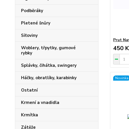
Podběráky
Pletené šnůry
Síťoviny
Prut Nav
450 K
Woblery, třpytky, gumové
rybky
Splávky, čihátka, swingery
Háčky, obratlíky, karabinky
Novinka
Ostatní
Krmení a vnadidla
Krmítka
Zátěže