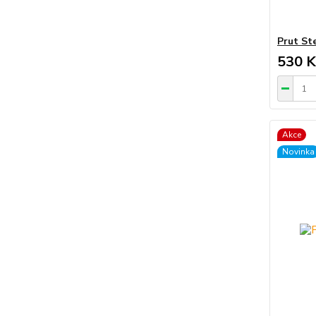
Prut Ste
530 K
Akce
Novinka