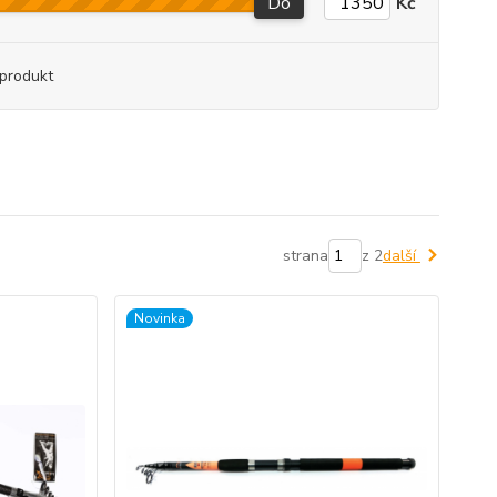
Do
Kč
produkt
strana
z 2
další
Novinka