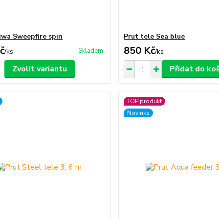
iwa Sweepfire spin
Prut tele Sea blue
č
850 Kč
Skladem
/
ks
/
ks
Zvolit variantu
Přidat do ko
TOP produkt
Novinka