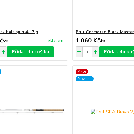
ck bait spin 4-17 g
Prut Cormoran Black Master
č
1 060 Kč
Skladem
/
ks
/
ks
Přidat do košíku
Přidat do ko
Akce
Novinka