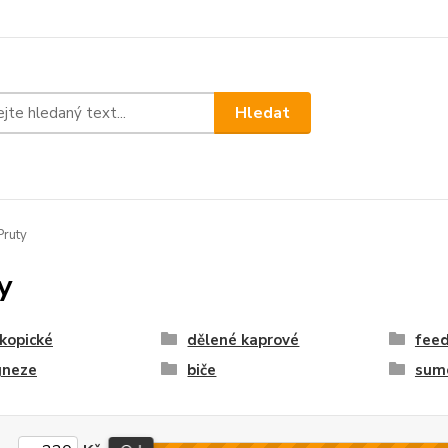
Hledat
ruty
y
kopické
dělené kaprové
fee
gneze
biče
sum