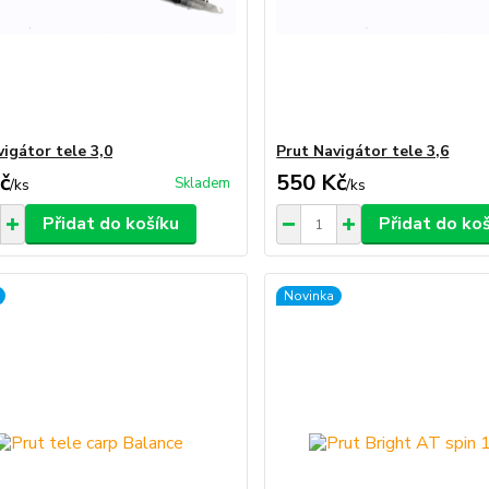
igátor tele 3,0
Prut Navigátor tele 3,6
č
550 Kč
Skladem
/
ks
/
ks
Přidat do košíku
Přidat do ko
Novinka