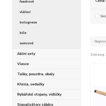
Cena:
feedrové
vláčecí
Skl
bologneze
biče
Nejnově
sumcové
Akční sety
Zobrazuji 
Vlasce
Tašky, pouzdra, obaly
Křesla, sedačky
Rybářské stojany, vidličky
Signalizátory záběru