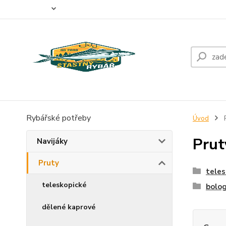
O nás
Doprava a platba
Fotogalerie
Kontakty
Rybářské potřeby
Úvod
P
Prut
Navijáky
Pruty
teles
teleskopické
bolo
dělené kaprové