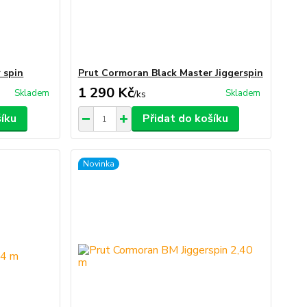
 spin
Prut Cormoran Black Master Jiggerspin
1 290 Kč
Skladem
Skladem
/
ks
šíku
Přidat do košíku
Novinka