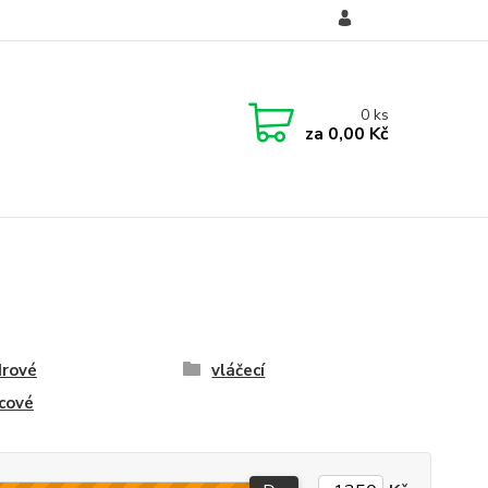
Přihlášení
CZK
0
ks
za
0,00 Kč
drové
vláčecí
cové