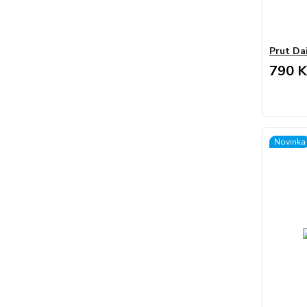
Prut Da
790 K
Novinka