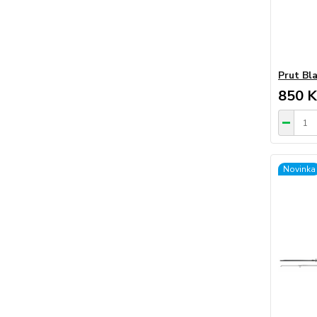
Prut Bla
850 K
Novinka