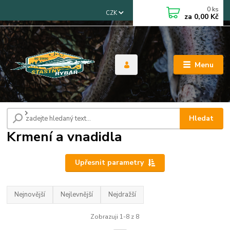
0
ks
CZK
za
0,00 Kč
Menu
Úvod
Krmení a vnadidla
Hledat
Krmení a vnadidla
Upřesnit parametry
Nejnovější
Nejlevnější
Nejdražší
Zobrazuji 1-8 z 8