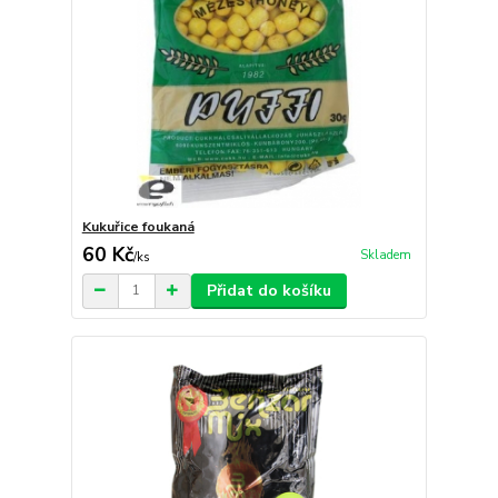
Kukuřice foukaná
60 Kč
Skladem
/
ks
Přidat do košíku