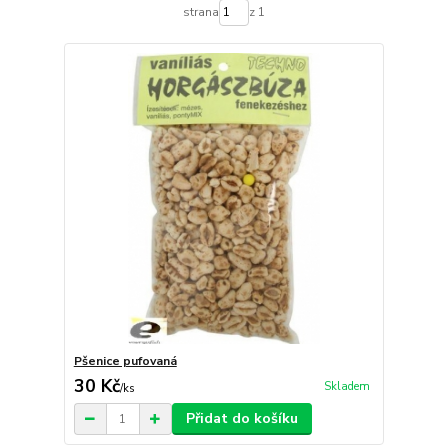
strana
z 1
Pšenice pufovaná
30 Kč
Skladem
/
ks
Přidat do košíku