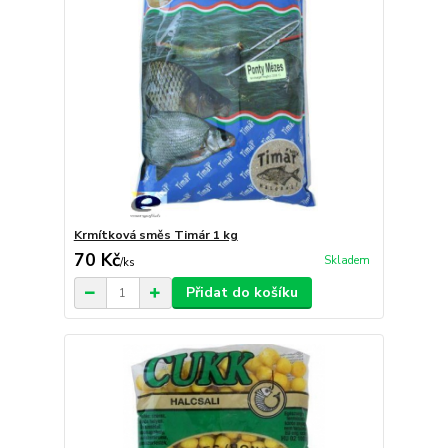
Krmítková směs Timár 1 kg
70 Kč
Skladem
/
ks
Přidat do košíku