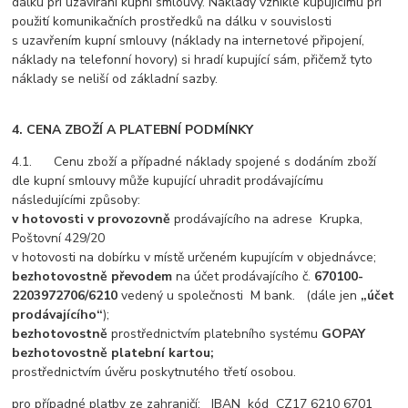
dálku při uzavírání kupní smlouvy. Náklady vzniklé kupujícímu při
použití komunikačních prostředků na dálku v souvislosti
s uzavřením kupní smlouvy (náklady na internetové připojení,
náklady na telefonní hovory) si hradí kupující sám, přičemž tyto
náklady se neliší od základní sazby.
4. CENA ZBOŽÍ A PLATEBNÍ PODMÍNKY
4.1. Cenu zboží a případné náklady spojené s dodáním zboží
dle kupní smlouvy může kupující uhradit prodávajícímu
následujícími způsoby:
v hotovosti v provozovně
prodávajícího na adrese Krupka,
Poštovní 429/20
v hotovosti na dobírku v místě určeném kupujícím v objednávce;
bezhotovostně převodem
na účet prodávajícího č.
670100-
2203972706/6210
vedený u společnosti M
bank.
(dále jen
„účet
prodávajícího“
);
bezhotovostně
prostřednictvím platebního systému
GOPAY
bezhotovostně platební kartou;
prostřednictvím úvěru poskytnutého třetí osobou.
pro případné platby ze zahraničí: IBAN
kód CZ17 6210 6701