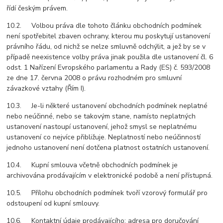
řídí českým právem.
10.2. Volbou práva dle tohoto článku obchodních podmínek
není spotřebitel zbaven ochrany, kterou mu poskytují ustanovení
právního řádu, od nichž se nelze smluvně odchýlit, a jež by se v
případě neexistence volby práva jinak použila dle ustanovení čl. 6
odst. 1 Nařízení Evropského parlamentu a Rady (ES) č. 593/2008
ze dne 17. června 2008 o právu rozhodném pro smluvní
závazkové vztahy (Řím I).
10.3. Je-li některé ustanovení obchodních podmínek neplatné
nebo neúčinné, nebo se takovým stane, namísto neplatných
ustanovení nastoupí ustanovení, jehož smysl se neplatnému
ustanovení co nejvíce přibližuje. Neplatností nebo neúčinností
jednoho ustanovení není dotčena platnost ostatních ustanovení.
10.4. Kupní smlouva včetně obchodních podmínek je
archivována prodávajícím v elektronické podobě a není přístupná.
10.5. Přílohu obchodních podmínek tvoří vzorový formulář pro
odstoupení od kupní smlouvy.
10.6. Kontaktní údaje prodávajícího: adresa pro doručování