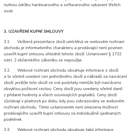
nutnou údržbu hardwarového a softwarového vybavení třetích
osob.
3. UZAVŘENÍ KUPNÍ SMLOUVY
3.1. Veškerá prezentace zboží umístěná ve webovém rozhraní
obchodu je informativního charakteru a prodávající není povinen
uzavřít kupní smlouvu ohledně tohoto zboží. Ustanovení § 1732
odst. 2 občanského zákoníku se nepoužije.
3.2. Webové rozhraní obchodu obsahuje informace o zboží,
a to včetně uvedení cen jednotlivého zboží a nákladů za navrácení
zboží, jestliže toto zboží ze své podstaty nemůže být navráceno
obvyklou poštovní cestou. Ceny zboží jsou uvedeny včetně daně
z přidané hodnoty a všech souvisejících poplatků. Ceny zboží
zůstávají v platnosti po dobu, kdy jsou zobrazovány ve webovém
rozhraní obchodu. Tímto ustanovením není omezena možnost
prodávajícího uzavřít kupní smlouvu za individuálně sjednaných
podmínek.
3.3. Webové rozhraní obchodu obsahuje také informace