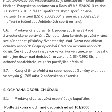
https://www.evropskyspotrebitel.cz je kontaktním místem podle
Nařízení Evropského parlamentu a Rady (EU) č. 524/2013 ze dne
21. května 2013 o řešení spotřebitelských sporů on-line
a o změně nařízení (ES) č. 2006/2004 a směrnice 2009/22/ES
(nařízení o řešení spotřebitelských sporů on-line).
8.6. Prodávající je oprávněn k prodeji zboží na základě
živnostenského oprávnění. Živnostenskou kontrolu provádí v rámci
své působnosti příslušný živnostenský úřad. Dozor nad oblastí
ochrany osobních údajů vykonává Úřad pro ochranu osobních
údajů. Česká obchodní inspekce vykonává ve vymezeném rozsahu
mimo jiné dozor nad dodržováním zákona č. 634/1992 Sb., o
ochraně spotřebitele, ve znění pozdějších předpisů.
8.7. Kupující tímto přebírá na sebe nebezpečí změny okolností
ve smyslu § 1765 odst. 2 občanského zákoníku.
9. OCHRANA OSOBNÍCH ÚDAJŮ
9.1. Prodávající zpracovává osobní údaje kupujícího.
Podle Zákona o ochraně osobních údajů 101/2000