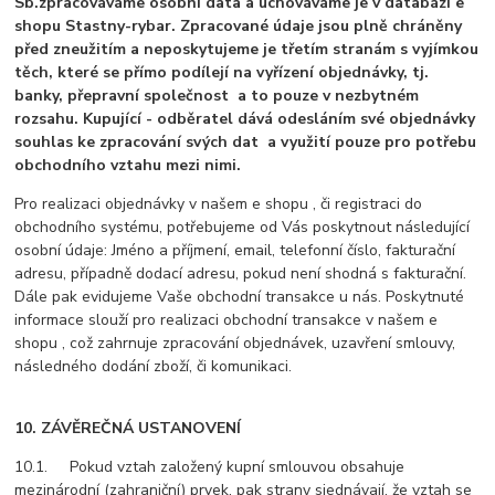
Sb.zpracováváme osobní data a uchováváme je v databázi e
shopu Stastny-rybar. Zpracované údaje jsou plně chráněny
před zneužitím a neposkytujeme je třetím stranám s vyjímkou
těch, které se přímo podílejí na vyřízení objednávky, tj.
banky, přepravní společnost a to pouze v nezbytném
rozsahu. Kupující - odběratel dává odesláním své objednávky
souhlas ke zpracování svých dat a využití pouze pro potřebu
obchodního vztahu mezi nimi.
Pro realizaci objednávky v našem e shopu , či registraci do
obchodního systému, potřebujeme od Vás poskytnout následující
osobní údaje: Jméno a příjmení, email, telefonní číslo, fakturační
adresu, případně dodací adresu, pokud není shodná s fakturační.
Dále pak evidujeme Vaše obchodní transakce u nás. Poskytnuté
informace slouží pro realizaci obchodní transakce v našem e
shopu , což zahrnuje zpracování objednávek, uzavření smlouvy,
následného dodání zboží, či komunikaci.
10. ZÁVĚREČNÁ USTANOVENÍ
10.1. Pokud vztah založený kupní smlouvou obsahuje
mezinárodní (zahraniční) prvek, pak strany sjednávají, že vztah se