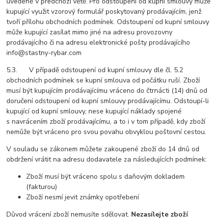
uvedené v předchozí větě. Pro odstoupení od kupní smlouvy může
kupující využit vzorový formulář poskytovaný prodávajícím, jenž
tvoří přílohu obchodních podmínek. Odstoupení od kupní smlouvy
může kupující zasílat mimo jiné na adresu provozovny
prodávajícího či na adresu elektronické pošty prodávajícího
info@stastny-rybar.com
5.3. V případě odstoupení od kupní smlouvy dle čl. 5.2
obchodních podmínek se kupní smlouva od počátku ruší. Zboží
musí být kupujícím prodávajícímu vráceno do čtrnácti (14) dnů od
doručení odstoupení od kupní smlouvy prodávajícímu. Odstoupí-li
kupující od kupní smlouvy, nese kupující náklady spojené
s navrácením zboží prodávajícímu, a to i v tom případě, kdy zboží
nemůže být vráceno pro svou povahu obvyklou poštovní cestou.
V souladu se zákonem můžete zakoupené zboží do 14 dnů od
obdržení vrátit na adresu dodavatele za následujících podmínek:
Zboží musí být vráceno spolu s daňovým dokladem
(fakturou)
Zboží nesmí jevit známky opotřebení
Důvod vrácení zboží nemusíte sdělovat.
Nezasílejte zboží