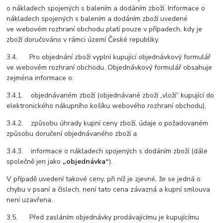
o nákladech spojených s balením a dodáním zboží. Informace o
nákladech spojených s balením a dodáním zboží uvedené
ve webovém rozhraní obchodu platí pouze v případech, kdy je
zboží doručováno v rámci území České republiky.
3.4. Pro objednání zboží vyplní kupující objednávkový formulář
ve webovém rozhraní obchodu. Objednávkový formulář obsahuje
zejména informace o:
3.4.1. objednávaném zboží (objednávané zboží „vloží“ kupující do
elektronického nákupního košíku webového rozhraní obchodu),
3.4.2. způsobu úhrady kupní ceny zboží, údaje o požadovaném
způsobu doručení objednávaného zboží a
3.4.3. informace o nákladech spojených s dodáním zboží (dále
společně jen jako
„objednávka“
).
V případě uvedení takové ceny, při níž je zjevné, že se jedná o
chybu v psaní a číslech, není tato cena závazná a kupní smlouva
není uzavřena.
3.5. Před zasláním objednávky prodávajícímu je kupujícímu