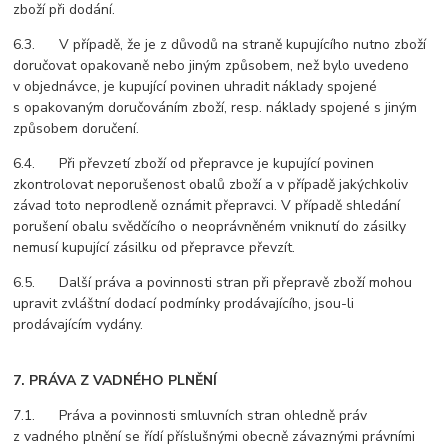
zboží při dodání.
6.3. V případě, že je z důvodů na straně kupujícího nutno zboží
doručovat opakovaně nebo jiným způsobem, než bylo uvedeno
v objednávce, je kupující povinen uhradit náklady spojené
s opakovaným doručováním zboží, resp. náklady spojené s jiným
způsobem doručení.
6.4. Při převzetí zboží od přepravce je kupující povinen
zkontrolovat neporušenost obalů zboží a v případě jakýchkoliv
závad toto neprodleně oznámit přepravci. V případě shledání
porušení obalu svědčícího o neoprávněném vniknutí do zásilky
nemusí kupující zásilku od přepravce převzít.
6.5. Další práva a povinnosti stran při přepravě zboží mohou
upravit zvláštní dodací podmínky prodávajícího, jsou-li
prodávajícím vydány.
7. PRÁVA Z VADNÉHO PLNĚNÍ
7.1. Práva a povinnosti smluvních stran ohledně práv
z vadného plnění se řídí příslušnými obecně závaznými právními