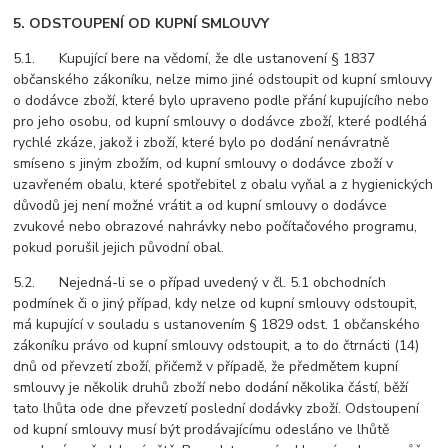
5. ODSTOUPENÍ OD KUPNÍ SMLOUVY
5.1. Kupující bere na vědomí, že dle ustanovení § 1837
občanského zákoníku, nelze mimo jiné odstoupit od kupní smlouvy
o dodávce zboží, které bylo upraveno podle přání kupujícího nebo
pro jeho osobu, od kupní smlouvy o dodávce zboží, které podléhá
rychlé zkáze, jakož i zboží, které bylo po dodání nenávratně
smíseno s jiným zbožím, od kupní smlouvy o dodávce zboží v
uzavřeném obalu, které spotřebitel z obalu vyňal a z hygienických
důvodů jej není možné vrátit a od kupní smlouvy o dodávce
zvukové nebo obrazové nahrávky nebo počítačového programu,
pokud porušil jejich původní obal.
5.2. Nejedná-li se o případ uvedený v čl. 5.1 obchodních
podmínek či o jiný případ, kdy nelze od kupní smlouvy odstoupit,
má kupující v souladu s ustanovením § 1829 odst. 1 občanského
zákoníku právo od kupní smlouvy odstoupit, a to do čtrnácti (14)
dnů od převzetí zboží, přičemž v případě, že předmětem kupní
smlouvy je několik druhů zboží nebo dodání několika částí, běží
tato lhůta ode dne převzetí poslední dodávky zboží. Odstoupení
od kupní smlouvy musí být prodávajícímu odesláno ve lhůtě