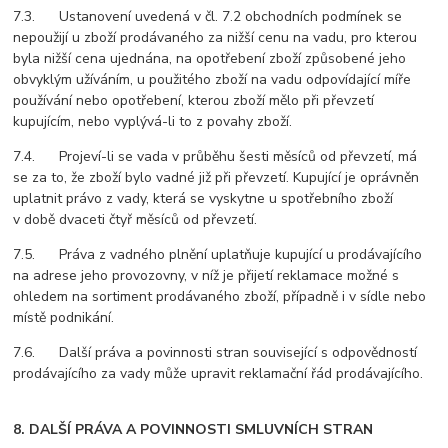
7.3. Ustanovení uvedená v čl. 7.2 obchodních podmínek se
nepoužijí u zboží prodávaného za nižší cenu na vadu, pro kterou
byla nižší cena ujednána, na opotřebení zboží způsobené jeho
obvyklým užíváním, u použitého zboží na vadu odpovídající míře
používání nebo opotřebení, kterou zboží mělo při převzetí
kupujícím, nebo vyplývá-li to z povahy zboží.
7.4. Projeví-li se vada v průběhu šesti měsíců od převzetí, má
se za to, že zboží bylo vadné již při převzetí. Kupující je oprávněn
uplatnit právo z vady, která se vyskytne u spotřebního zboží
v době dvaceti čtyř měsíců od převzetí.
7.5. Práva z vadného plnění uplatňuje kupující u prodávajícího
na adrese jeho provozovny, v níž je přijetí reklamace možné s
ohledem na sortiment prodávaného zboží, případně i v sídle nebo
místě podnikání.
7.6. Další práva a povinnosti stran související s odpovědností
prodávajícího za vady může upravit reklamační řád prodávajícího.
8. DALŠÍ PRÁVA A POVINNOSTI SMLUVNÍCH STRAN