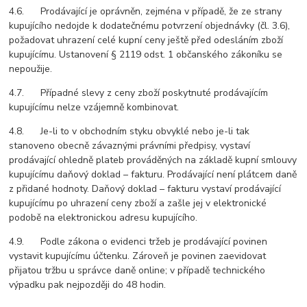
4.6. Prodávající je oprávněn, zejména v případě, že ze strany
kupujícího nedojde k dodatečnému potvrzení objednávky (čl. 3.6),
požadovat uhrazení celé kupní ceny ještě před odesláním zboží
kupujícímu. Ustanovení § 2119 odst. 1 občanského zákoníku se
nepoužije.
4.7. Případné slevy z ceny zboží poskytnuté prodávajícím
kupujícímu nelze vzájemně kombinovat.
4.8. Je-li to v obchodním styku obvyklé nebo je-li tak
stanoveno obecně závaznými právními předpisy, vystaví
prodávající ohledně plateb prováděných na základě kupní smlouvy
kupujícímu daňový doklad – fakturu. Prodávající
není
plátcem daně
z přidané hodnoty. Daňový doklad – fakturu vystaví prodávající
kupujícímu po uhrazení ceny zboží a zašle jej v elektronické
podobě na elektronickou adresu kupujícího.
4.9. Podle zákona o evidenci tržeb je prodávající povinen
vystavit kupujícímu účtenku. Zároveň je povinen zaevidovat
přijatou tržbu u správce daně online; v případě technického
výpadku pak nejpozději do 48 hodin.