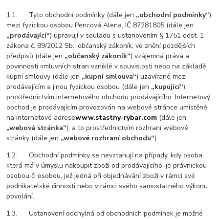
1.1. Tyto obchodní podmínky (dále jen
„obchodní podmínky“
)
mezi fyzickou osobou Pencová Alena, IČ 87281805 (dále jen
„prodávající“
) upravují v souladu s ustanovením § 1751 odst. 1
zákona č. 89/2012 Sb., občanský zákoník, ve znění pozdějších
předpisů (dále jen
„občanský zákoník“
) vzájemná práva a
povinnosti smluvních stran vzniklé v souvislosti nebo na základě
kupní smlouvy (dále jen
„kupní smlouva“
) uzavírané mezi
prodávajícím a jinou fyzickou osobou (dále jen
„kupující“
)
prostřednictvím internetového obchodu prodávajícího. Internetový
obchod je prodávajícím provozován na webové stránce umístěné
na internetové adrese
www.stastny-rybar.com
(dále jen
„webová stránka“
), a to prostřednictvím rozhraní webové
stránky (dále jen
„webové rozhraní obchodu“
).
1.2. Obchodní podmínky se nevztahují na případy, kdy osoba,
která má v úmyslu nakoupit zboží od prodávajícího, je právnickou
osobou či osobou, jež jedná při objednávání zboží v rámci své
podnikatelské činnosti nebo v rámci svého samostatného výkonu
povolání.
1.3. Ustanovení odchylná od obchodních podmínek je možné