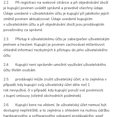
2.2. Při registraci na webové stránce a při objednávání zboží
je kupující povinen uvádět správně a pravdivě všechny údaje.
Údaje uvedené v uživatelském účtu je kupující při jakékoliv jejich
změně povinen aktualizovat. Údaje uvedené kupujícím
v uživatelském účtu a při objednávání zboží jsou prodávajícím
považovány za správné.
2.3. Přístup k uživatelskému účtu je zabezpečen uživatelským
jménem a heslem. Kupující je povinen zachovávat mlčenlivost
ohledně informací nezbytných k přístupu do jeho uživatelského
účtu.
2.4. Kupující není oprávněn umožnit využívání uživatelského
účtu třetím osobám.
2.5. prodávající může zrušit uživatelský účet, a to zejména v
případě, kdy kupující svůj uživatelský účet déle než 1
rok
nevyužívá, či v případě, kdy kupující poruší své povinnosti
z kupní smlouvy (včetně obchodních podmínek).
2.6. Kupující bere na vědomí, že uživatelský účet nemusí být
dostupný nepřetržitě, a to zejména s ohledem na nutnou údržbu
hardwarového a softwarového vybavení prodávajícího, popř.