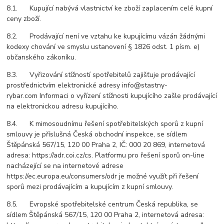
8.1. Kupující nabývá vlastnictví ke zboží zaplacením celé kupní
ceny zboží.
8.2. Prodávající není ve vztahu ke kupujícímu vázán žádnými
kodexy chování ve smyslu ustanovení § 1826 odst. 1 písm. e)
občanského zákoníku.
8.3. Vyřizování stížností spotřebitelů zajišťuje prodávající
prostřednictvím elektronické adresy info@stastny-
rybar.com Informaci o vyřízení stížnosti kupujícího zašle prodávající
na elektronickou adresu kupujícího.
8.4. K mimosoudnímu řešení spotřebitelských sporů z kupní
smlouvy je příslušná Česká obchodní inspekce, se sídlem
Štěpánská 567/15, 120 00 Praha 2, IČ: 000 20 869, internetová
adresa: https://adr.coi.cz/cs. Platformu pro řešení sporů on-line
nacházející se na internetové adrese
https://ec.europa.eu/consumers/odr je možné využít při řešení
sporů mezi prodávajícím a kupujícím z kupní smlouvy.
8.5. Evropské spotřebitelské centrum Česká republika, se
sídlem Štěpánská 567/15, 120 00 Praha 2, internetová adresa: