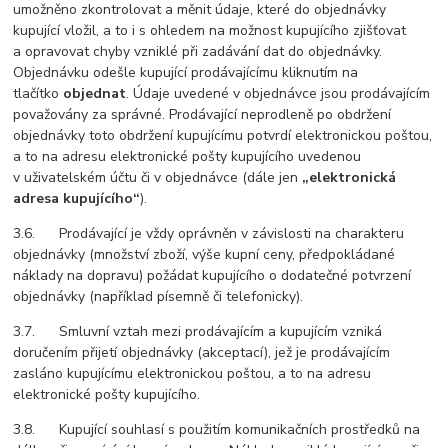
umožněno zkontrolovat a měnit údaje, které do objednávky
kupující vložil, a to i s ohledem na možnost kupujícího zjišťovat
a opravovat chyby vzniklé při zadávání dat do objednávky.
Objednávku odešle kupující prodávajícímu kliknutím na
tlačítko
objednat
. Údaje uvedené v objednávce jsou prodávajícím
považovány za správné. Prodávající neprodleně po obdržení
objednávky toto obdržení kupujícímu potvrdí elektronickou poštou,
a to na adresu elektronické pošty kupujícího uvedenou
v uživatelském účtu či v objednávce (dále jen
„elektronická
adresa kupujícího“
).
3.6. Prodávající je vždy oprávněn v závislosti na charakteru
objednávky (množství zboží, výše kupní ceny, předpokládané
náklady na dopravu) požádat kupujícího o dodatečné potvrzení
objednávky (například písemně či telefonicky).
3.7. Smluvní vztah mezi prodávajícím a kupujícím vzniká
doručením přijetí objednávky (akceptací), jež je prodávajícím
zasláno kupujícímu elektronickou poštou, a to na adresu
elektronické pošty kupujícího.
3.8. Kupující souhlasí s použitím komunikačních prostředků na