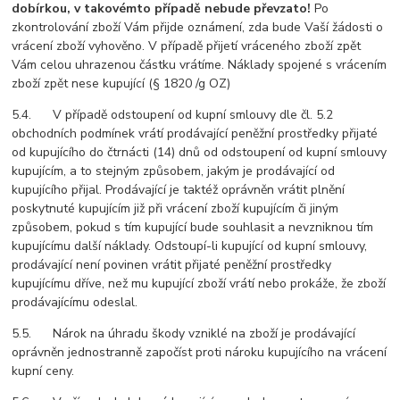
dobírkou, v takovémto případě nebude převzato!
Po
zkontrolování zboží Vám přijde oznámení, zda bude Vaší žádosti o
vrácení zboží vyhověno. V případě přijetí vráceného zboží zpět
Vám celou uhrazenou částku vrátíme. Náklady spojené s vrácením
zboží zpět nese kupující (§ 1820 /g OZ)
5.4. V případě odstoupení od kupní smlouvy dle čl. 5.2
obchodních podmínek vrátí prodávající peněžní prostředky přijaté
od kupujícího do čtrnácti (14) dnů od odstoupení od kupní smlouvy
kupujícím, a to stejným způsobem, jakým je prodávající od
kupujícího přijal. Prodávající je taktéž oprávněn vrátit plnění
poskytnuté kupujícím již při vrácení zboží kupujícím či jiným
způsobem, pokud s tím kupující bude souhlasit a nevzniknou tím
kupujícímu další náklady. Odstoupí-li kupující od kupní smlouvy,
prodávající není povinen vrátit přijaté peněžní prostředky
kupujícímu dříve, než mu kupující zboží vrátí nebo prokáže, že zboží
prodávajícímu odeslal.
5.5. Nárok na úhradu škody vzniklé na zboží je prodávající
oprávněn jednostranně započíst proti nároku kupujícího na vrácení
kupní ceny.