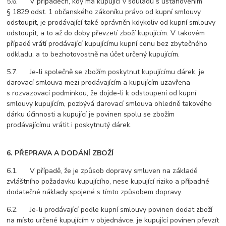
5.6. V případech, kdy má kupující v souladu s ustanovením
§ 1829 odst. 1 občanského zákoníku právo od kupní smlouvy
odstoupit, je prodávající také oprávněn kdykoliv od kupní smlouvy
odstoupit, a to až do doby převzetí zboží kupujícím. V takovém
případě vrátí prodávající kupujícímu kupní cenu bez zbytečného
odkladu, a to bezhotovostně na účet určený kupujícím.
5.7. Je-li společně se zbožím poskytnut kupujícímu dárek, je
darovací smlouva mezi prodávajícím a kupujícím uzavřena
s rozvazovací podmínkou, že dojde-li k odstoupení od kupní
smlouvy kupujícím, pozbývá darovací smlouva ohledně takového
dárku účinnosti a kupující je povinen spolu se zbožím
prodávajícímu vrátit i poskytnutý dárek.
6. PŘEPRAVA A DODÁNÍ ZBOŽÍ
6.1. V případě, že je způsob dopravy smluven na základě
zvláštního požadavku kupujícího, nese kupující riziko a případné
dodatečné náklady spojené s tímto způsobem dopravy.
6.2. Je-li prodávající podle kupní smlouvy povinen dodat zboží
na místo určené kupujícím v objednávce, je kupující povinen převzít