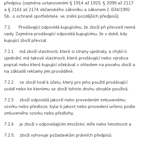
předpisy (zejména ustanoveními § 1914 až 1925, § 2099 až 2117
a § 2161 až 2174 občanského zákoníku a zákonem č. 634/1992
Sb., o ochraně spotřebitele, ve znění pozdějších předpisů).
7.2. Prodávající odpovídá kupujícímu, že zboží při převzetí nemá
vady. Zejména prodávající odpovídá kupujícímu, že v době, kdy
kupující zboží převzal:
7.2.1. má zboží vlastnosti, které si strany ujednaly, a chybí-li
ujednání, má takové vlastnosti, které prodávající nebo výrobce
popsal nebo které kupující očekával s ohledem na povahu zboží a
na základě reklamy jimi prováděné,
7.2.2. se zboží hodí k účelu, který pro jeho použití prodávající
uvádí nebo ke kterému se zboží tohoto druhu obvykle používá,
7.2.3. zboží odpovídá jakostí nebo provedením smluvenému
vzorku nebo předloze, byla-li jakost nebo provedení určeno podle
smluveného vzorku nebo předlohy,
7.2.4. je zboží v odpovídajícím množství, míře nebo hmotnosti a
7.2.5. zboží vyhovuje požadavkům právních předpisů.