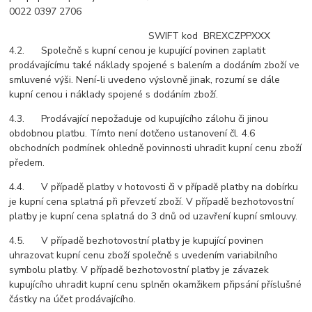
0022 0397 2706
SWIFT
kod BREXCZPPXXX
4.2. Společně s kupní cenou je kupující povinen zaplatit
prodávajícímu také náklady spojené s balením a dodáním zboží ve
smluvené výši. Není-li uvedeno výslovně jinak, rozumí se dále
kupní cenou i náklady spojené s dodáním zboží.
4.3. Prodávající nepožaduje od kupujícího zálohu či jinou
obdobnou platbu. Tímto není dotčeno ustanovení čl. 4.6
obchodních podmínek ohledně povinnosti uhradit kupní cenu zboží
předem.
4.4. V případě platby v hotovosti či v případě platby na dobírku
je kupní cena splatná při převzetí zboží. V případě bezhotovostní
platby je kupní cena splatná do
3
dnů od uzavření kupní smlouvy.
4.5. V případě bezhotovostní platby je kupující povinen
uhrazovat kupní cenu zboží společně s uvedením variabilního
symbolu platby. V případě bezhotovostní platby je závazek
kupujícího uhradit kupní cenu splněn okamžikem připsání příslušné
částky na účet prodávajícího.