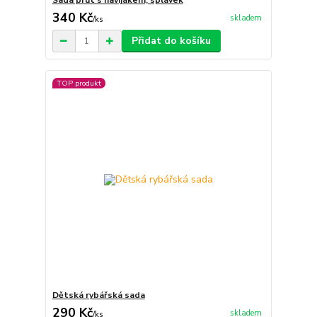
Sada prut s navijákem, splávek
340 Kč
skladem
/
ks
Přidat do košíku
TOP produkt
Dětská rybářská sada
290 Kč
skladem
/
ks