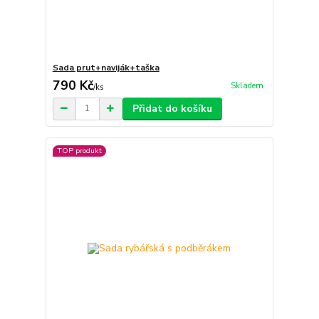
Sada prut+naviják+taška
790 Kč
Skladem
/
ks
Přidat do košíku
TOP produkt