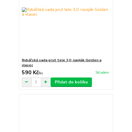
Rybářská sada prut tele 3,0, naviják Golden a
vlasec
590 Kč
Skladem
/
ks
Přidat do košíku