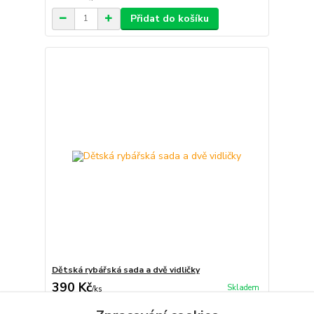
Přidat do košíku
Dětská rybářská sada a dvě vidličky
390 Kč
Skladem
/
ks
Přidat do košíku