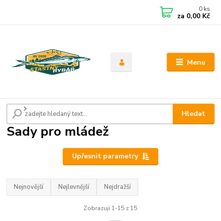
0
ks
CZK
za
0,00 Kč
Menu
Úvod
Sady pro mládež
Hledat
Sady pro mládež
Upřesnit parametry
Nejnovější
Nejlevnější
Nejdražší
Zobrazuji 1-15 z 15