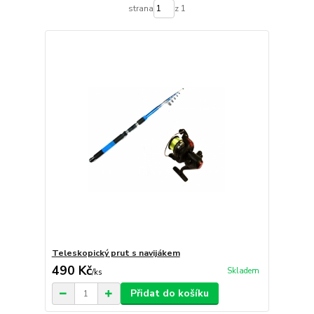
strana
z 1
Teleskopický prut s navijákem
490 Kč
Skladem
/
ks
Přidat do košíku