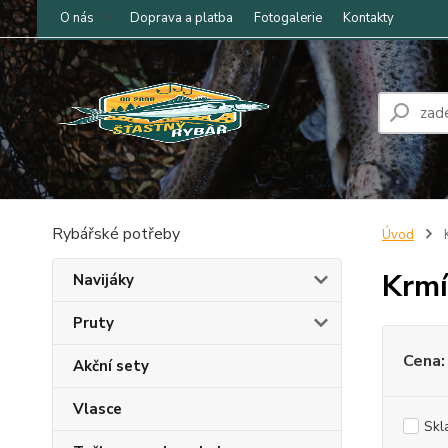
O nás
Doprava a platba
Fotogalerie
Kontakty
Rybářské potřeby
Úvod
K
Krmí
Navijáky
Pruty
Cena:
Akční sety
Vlasce
Skl