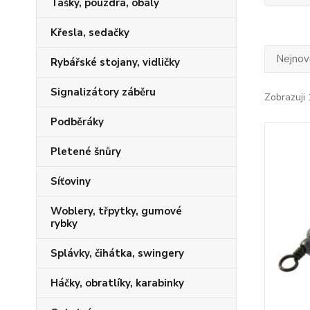
Tašky, pouzdra, obaly
Křesla, sedačky
Nejnově
Rybářské stojany, vidličky
Signalizátory záběru
Zobrazuji 
Podběráky
Pletené šnůry
Síťoviny
Woblery, třpytky, gumové
rybky
Splávky, čihátka, swingery
Háčky, obratlíky, karabinky