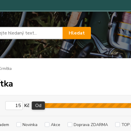
Hledat
rmítka
tka
Kč
Od
adem
Novinka
Akce
Doprava ZDARMA
TOP 