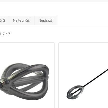
jší
Nejlevnější
Nejdražší
1-7 z 7