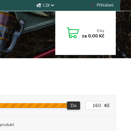
Přihlášení
CZK
0
ks
za
0,00 Kč
Do
Kč
produkt