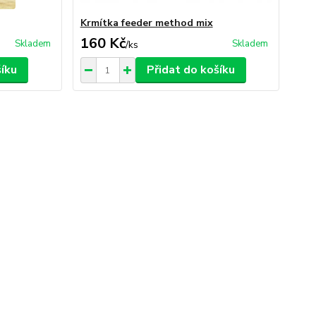
Krmítka feeder method mix
160 Kč
Skladem
Skladem
/
ks
šíku
Přidat do košíku