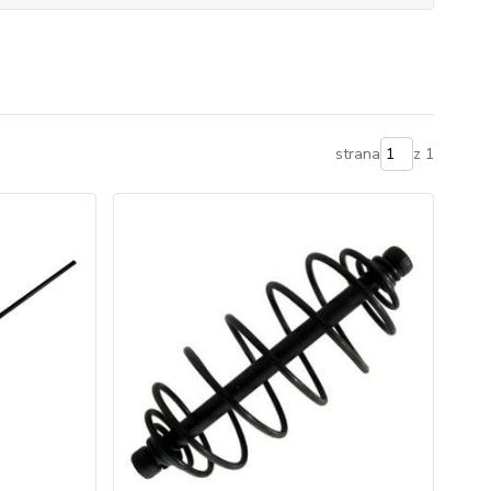
strana
z 1