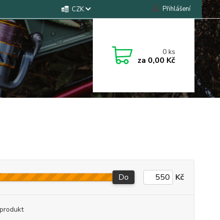
Přihlášení
CZK
0
ks
za
0,00 Kč
Do
Kč
produkt