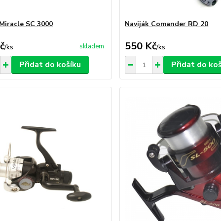
 Miracle SC 3000
Naviják Comander RD 20
č
550 Kč
skladem
/
ks
/
ks
Přidat do košíku
Přidat do ko