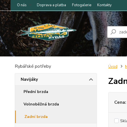
O nás
Doprava a platba
Fotogalerie
Kontakty
Rybářské potřeby
Úvod
N
Zadn
Navijáky
Přední brzda
Cena:
Volnoběžná brzda
Zadní brzda
Skl