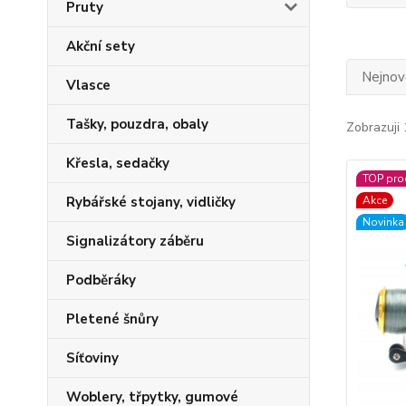
Pruty
Akční sety
Nejnově
Vlasce
Tašky, pouzdra, obaly
Zobrazuji 
Křesla, sedačky
TOP pro
Rybářské stojany, vidličky
Akce
Novinka
Signalizátory záběru
Podběráky
Pletené šnůry
Síťoviny
Woblery, třpytky, gumové