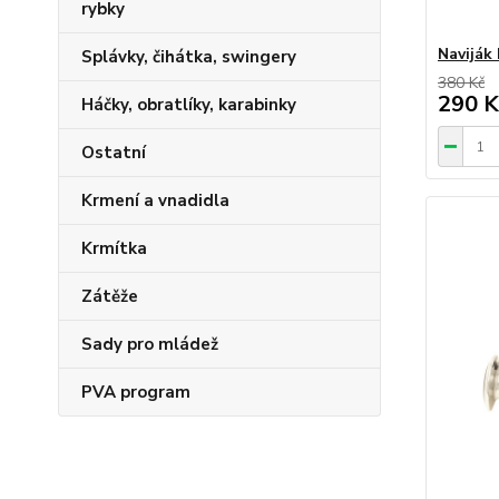
rybky
Naviják
Splávky, čihátka, swingery
380 Kč
290 K
Háčky, obratlíky, karabinky
Ostatní
Krmení a vnadidla
Krmítka
Zátěže
Sady pro mládež
PVA program