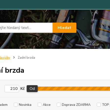
Hledat
avijáky
Zadní brzda
í brzda
Kč
Od
adem
Novinka
Akce
Doprava ZDARMA
TOP 