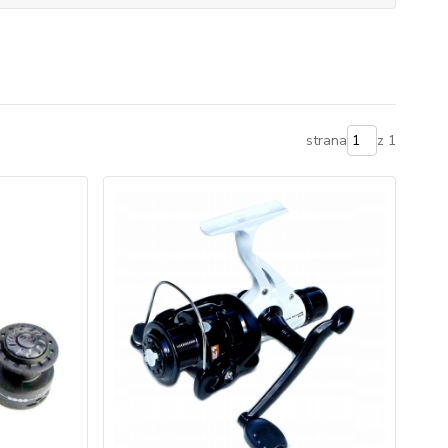
strana
z 1