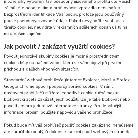
možné díky vytváření tzv. pseudonymizovaného profilu dle Vašich
zájmů. Ale nebojte, tímto profilováním zpravidla není možná
bezprostřední identifikace Vaší osoby, protože jsou používány
pouze pseudonymizované údaje. Pokud nevyjádříte souhlas s
těmito cookies, neuvidíte v reklamních sděleních obsah ušitý na
míru Vašim zájmům.
Jak povolit / zakázat využití cookies?
Povolit jednotlivé skupiny cookies je možné prostřednictvím
cookies lišty na našem webu, která se vám objeví při prvním
příchodu a dalších vhodných situacích.
Standardní webové prohlížeče (Internet Explorer, Mozilla Firefox,
Google Chrome apod.) podporují správu cookies. V rámci
nastavení prohlížečů můžete jednotlivé cookie ručně mazat,
blokovat či zcela zakázat jejich použití, lze je také blokovat nebo
povolit jen pro jednotlivé internetové stránky. Pro detailnější
informace, prosím, použijte nápovědu vašeho prohlížeče.
Pokud bude mít váš prohlížeč použití cookies zakázáno, nemůžeme
ale zaručit dokonalý, či dokonce funkční chod webových stránek.