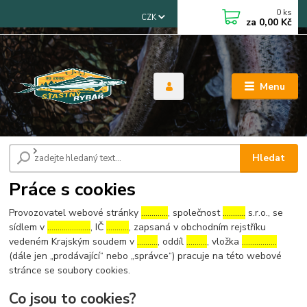
0
ks
CZK
za
0,00 Kč
Menu
Úvod
Práce s cookies
Hledat
Práce s cookies
Provozovatel webové stránky
………….
, společnost
………..
s.r.o., se
sídlem v
…………………
, IČ
………..
, zapsaná v obchodním rejstříku
vedeném Krajským soudem v
……….
, oddíl
……….
, vložka
……………..
(dále jen „prodávající“ nebo „správce“) pracuje na této webové
stránce se soubory cookies.
Co jsou to cookies?