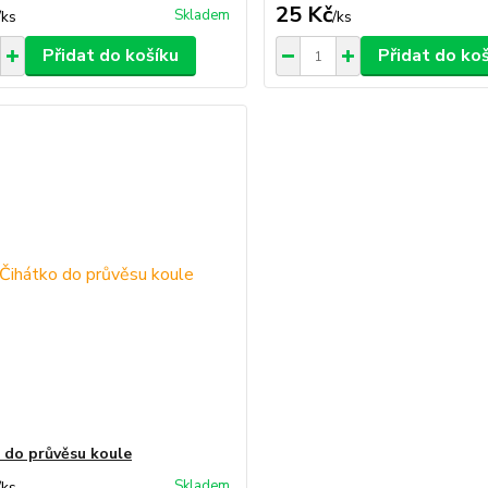
25 Kč
Skladem
/
ks
/
ks
Přidat do košíku
Přidat do ko
 do průvěsu koule
Skladem
/
ks