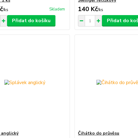
 2 ks
Swinger řetízkový
č
140 Kč
Skladem
/
ks
/
ks
Přidat do košíku
Přidat do ko
 anglický
Čihátko do průvěsu