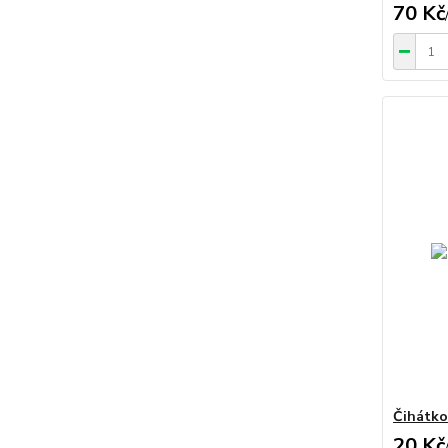
70 Kč
Čihátko
20 Kč