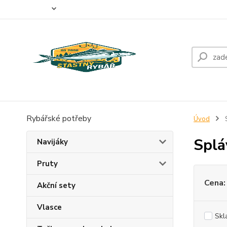
O nás
Doprava a platba
Fotogalerie
Kontakty
Rybářské potřeby
Úvod
S
Splá
Navijáky
Pruty
Cena:
Akční sety
Vlasce
Skl