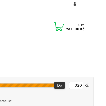
Přihlášení
CZK
0
ks
za
0,00 Kč
Do
Kč
produkt