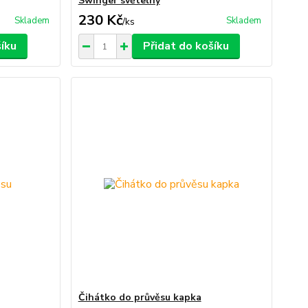
Swinger světelný
230 Kč
Skladem
Skladem
/
ks
šíku
Přidat do košíku
Čihátko do průvěsu kapka