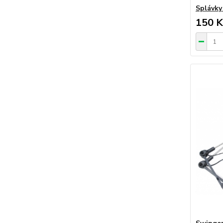
Splávky
150 K