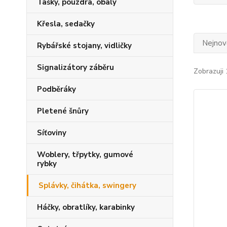
Tašky, pouzdra, obaly
Křesla, sedačky
Nejnově
Rybářské stojany, vidličky
Signalizátory záběru
Zobrazuji 
Podběráky
Pletené šnůry
Síťoviny
Woblery, třpytky, gumové
rybky
Splávky, čihátka, swingery
Háčky, obratlíky, karabinky