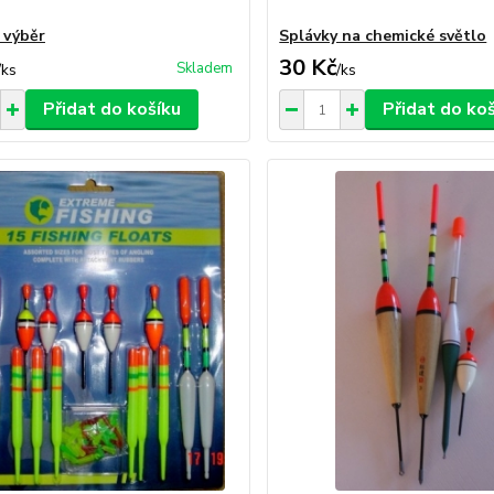
 výběr
Splávky na chemické světlo
30 Kč
Skladem
/
ks
/
ks
Přidat do košíku
Přidat do ko