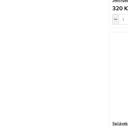
Swinger
320 K
Splávek