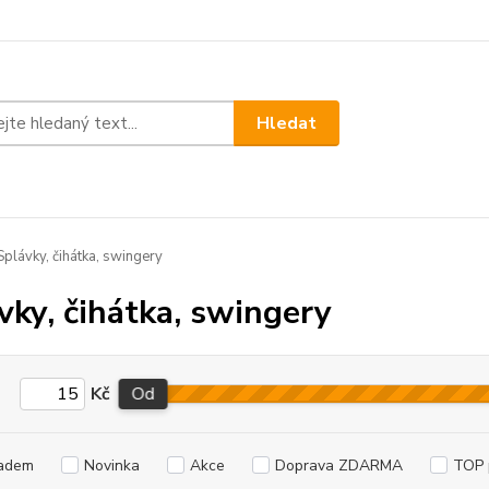
Hledat
plávky, čihátka, swingery
vky, čihátka, swingery
Kč
Od
adem
Novinka
Akce
Doprava ZDARMA
TOP 