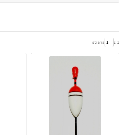
strana
z 1