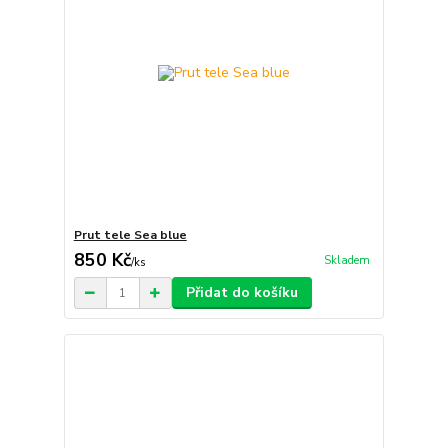
Prut tele Sea blue
850 Kč
Skladem
/
ks
Přidat do košíku