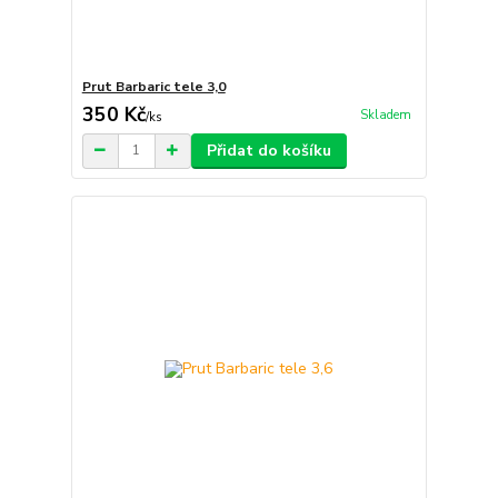
Prut Barbaric tele 3,0
350 Kč
Skladem
/
ks
Přidat do košíku