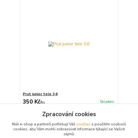
Prut junior tele 3,6
350 Kč
Skladem
/
ks
Přidat do košíku
Zpracování cookies
Náš e-shop a partneři potřebují Váš
souhlas
s použitím souborů
cookies, aby Vám mohli zobrazovat informace týkající se Vašich
strana
z 1
zájmů.