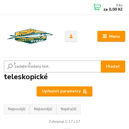
0
ks
CZK
za
0,00 Kč
Menu
Úvod
Pruty
teleskopické
Hledat
teleskopické
Upřesnit parametry
Nejnovější
Nejlevnější
Nejdražší
Zobrazuji 1-17 z 17