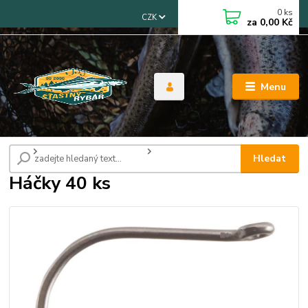
0
ks
CZK
za
0,00 Kč
Menu
Úvod
Háčky, obratlíky, karabinky
Háčky 40 ks
Hledat
Háčky 40 ks