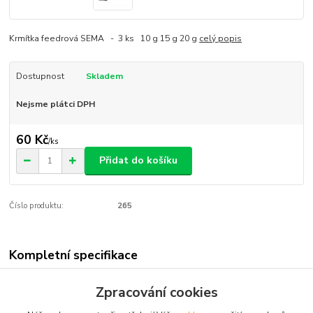
Krmítka feedrová SEMA - 3 ks 10 g 15 g 20 g
celý popis
Dostupnost
Skladem
Nejsme plátci DPH
60 Kč
/
ks
Přidat do košíku
Číslo produktu:
265
Kompletní specifikace
Krmítka feedrová SEMA - 3 ks
Zpracování cookies
10 g