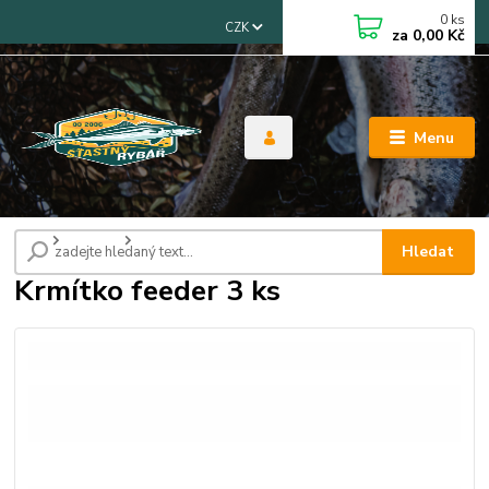
0
ks
CZK
za
0,00 Kč
Menu
Úvod
Krmítka
Krmítko feeder 3 ks
Hledat
Krmítko feeder 3 ks