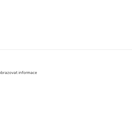
obrazovat informace
Vytvořeno na
Eshop-rychle.cz