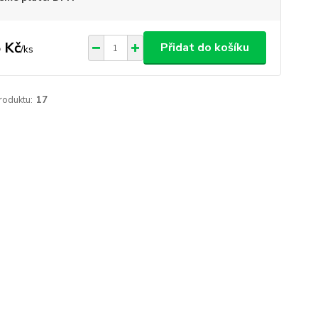
 Kč
Přidat do košíku
/
ks
roduktu:
17