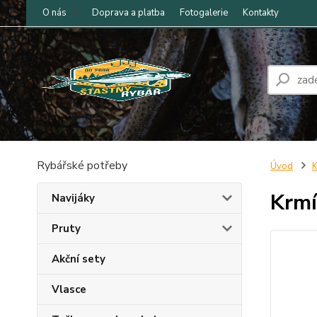
O nás
Doprava a platba
Fotogalerie
Kontakty
Rybářské potřeby
Úvod
K
Krmí
Navijáky
Pruty
Akční sety
Vlasce