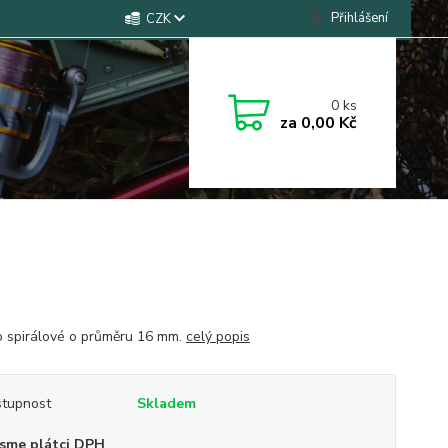
Přihlášení
CZK
0
ks
za
0,00 Kč
o spirálové o průměru 16 mm.
celý popis
tupnost
Skladem
sme plátci DPH