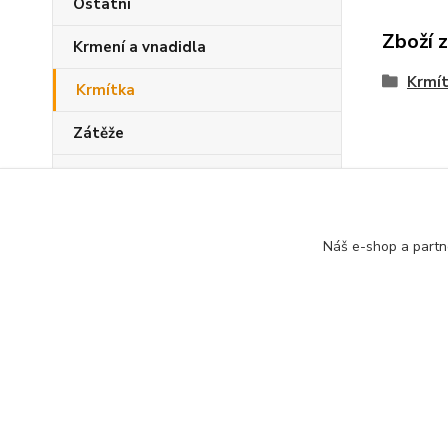
Ostatní
Zboží 
Krmení a vnadidla
Krmí
Krmítka
Zátěže
Sady pro mládež
PVA program
Náš e-shop a partn