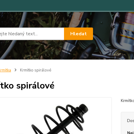
Hledat
rmítka
Krmítko spirálové
tko spirálové
Krmítk
Dos
Nej