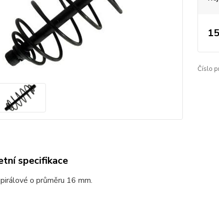
15
Číslo p
tní specifikace
spirálové o průměru 16 mm.