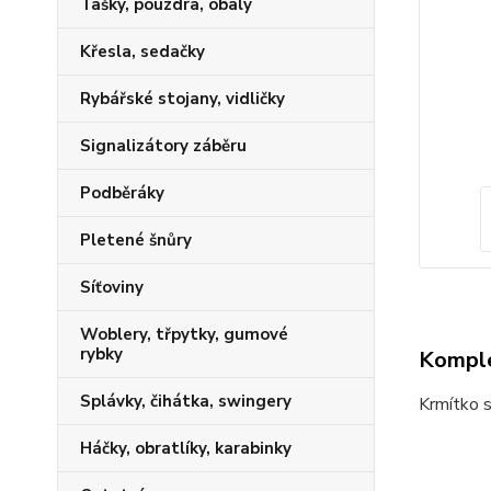
Tašky, pouzdra, obaly
Křesla, sedačky
Rybářské stojany, vidličky
Signalizátory záběru
Podběráky
Pletené šnůry
Síťoviny
Woblery, třpytky, gumové
rybky
Komple
Splávky, čihátka, swingery
Krmítko 
Háčky, obratlíky, karabinky