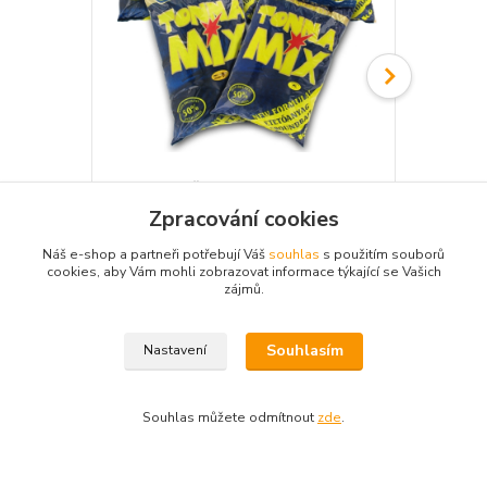
Krmítková směs Cukk 1 kg
Krmítková s
70 Kč
70 Kč
Zpracování cookies
Skladem
/
ks
/
ks
Přidat do košíku
Náš e-shop a partneři potřebují Váš
souhlas
s použitím souborů
cookies, aby Vám mohli zobrazovat informace týkající se Vašich
zájmů.
Souhlasím
Nastavení
Zboží zařazeno v kategoriích
Souhlas můžete odmítnout
zde
.
Krmení a vnadidla