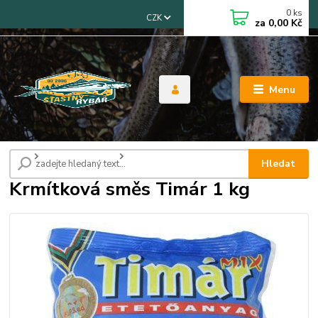
0
ks
CZK
za
0,00 Kč
Menu
Úvod
Krmení a vnadidla
Krmítková směs Timár 1 kg
Hledat
Krmítková směs Timár 1 kg