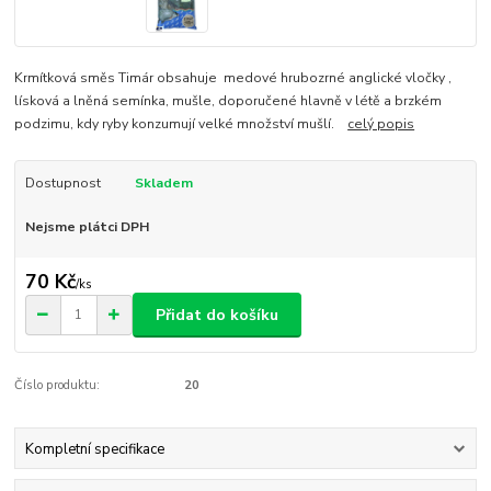
Krmítková směs Timár obsahuje medové hrubozrné anglické vločky ,
lísková a lněná semínka, mušle, doporučené hlavně v létě a brzkém
podzimu, kdy ryby konzumují velké množství mušlí.
celý popis
Dostupnost
Skladem
Nejsme plátci DPH
70 Kč
/
ks
Přidat do košíku
Číslo produktu:
20
Kompletní specifikace