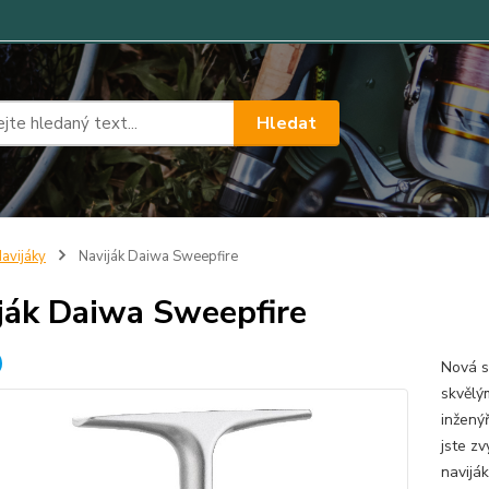
Hledat
avijáky
Naviják Daiwa Sweepfire
ják Daiwa Sweepfire
Nová s
skvělý
inžený
jste z
naviják