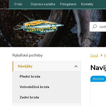
O nás
Doprava a platba
Fotogalerie
Kontakty
Rybářské potřeby
Úvod
N
Navi
Navijáky
Přední brzda
Novinka
Volnoběžná brzda
Zadní brzda