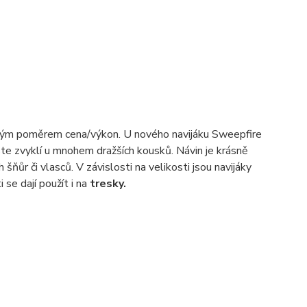
ým poměrem cena/výkon. U nového navijáku Sweepfire
ste zvyklí u mnohem dražších kousků. Návin je krásně
šňůr či vlasců. V závislosti na velikosti jsou navijáky
 se dají použít i na
tresky.