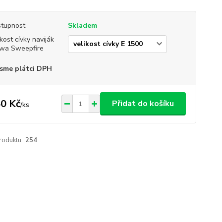
tupnost
Skladem
ikost cívky naviják
wa Sweepfire
sme plátci DPH
0 Kč
Přidat do košíku
/
ks
roduktu:
254