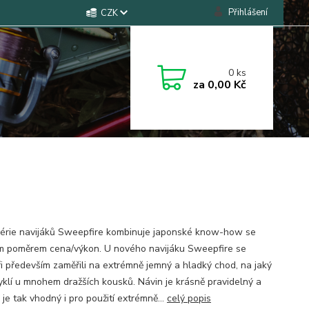
Přihlášení
CZK
0
ks
za
0,00 Kč
érie navijáků Sweepfire kombinuje japonské know-how se
m poměrem cena/výkon. U nového navijáku Sweepfire se
ři především zaměřili na extrémně jemný a hladký chod, na jaký
vyklí u mnohem dražších kousků. Návin je krásně pravidelný a
 je tak vhodný i pro použití extrémně...
celý popis