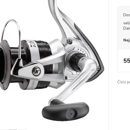
Dos
vel
Dai
Nej
55
Číslo p