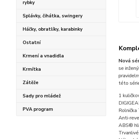
rybky
Splávky, čihátka, swingery
Háčky, obratlíky, karabinky
Ostatní
Komple
Krmení a vnadidla
Nová sér
se inžený
Krmítka
pravideln
Zátěže
této séri
1 kuličko
Sady pro mládež
DIGIGEA
PVA program
Rolnička 
Anti-rev
ABS® hli
Trvanliv