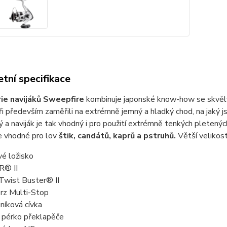
tní specifikace
ie navijáků Sweepfire
kombinuje japonské know-how se skvěl
ři především zaměřili na extrémně jemný a hladký chod, na jaký j
ý a naviják je tak vhodný i pro použití extrémně tenkých pletených 
e vhodné pro lov
štik, candátů, kaprů a pstruhů.
Větší velikosti
vé ložisko
R® II
Twist Buster® II
erz Multi-Stop
níková cívka
é pérko překlapěče