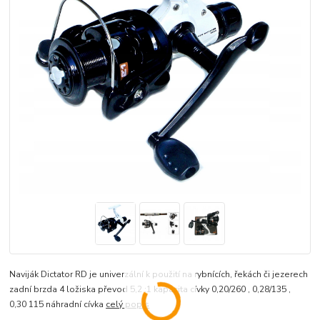
Naviják Dictator RD je univerzální k použití na rybnících, řekách či jezerech
zadní brzda 4 ložiska převod 5,2 :1 kapacita cívky 0,20/260 , 0,28/135 ,
0,30 115 náhradní cívka
celý popis