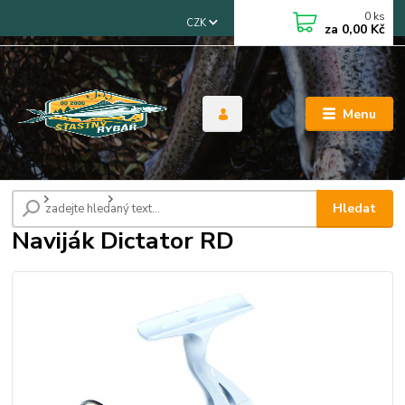
0
ks
CZK
za
0,00 Kč
Menu
Úvod
Navijáky
Naviják Dictator RD
Hledat
Naviják Dictator RD