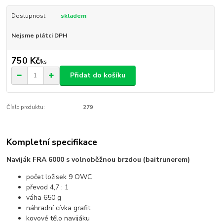
Dostupnost
skladem
Nejsme plátci DPH
750 Kč
/
ks
Přidat do košíku
Číslo produktu:
279
Kompletní specifikace
Naviják FRA 6000 s volnoběžnou brzdou (baitrunerem)
počet ložisek 9 OWC
převod 4,7 : 1
váha 650 g
náhradní cívka grafit
kovové tělo navijáku