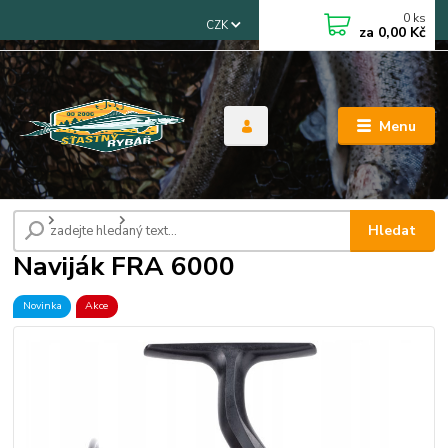
0
ks
CZK
za
0,00 Kč
Menu
Úvod
Navijáky
Naviják FRA 6000
Hledat
Naviják FRA 6000
Novinka
Akce