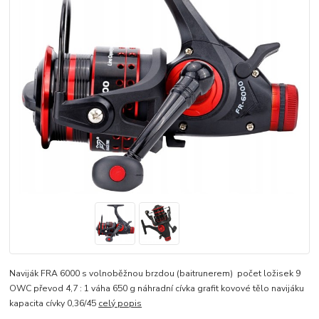
Naviják FRA 6000 s volnoběžnou brzdou (baitrunerem) počet ložisek 9
OWC převod 4,7 : 1 váha 650 g náhradní cívka grafit kovové tělo navijáku
kapacita cívky 0,36/45
celý popis