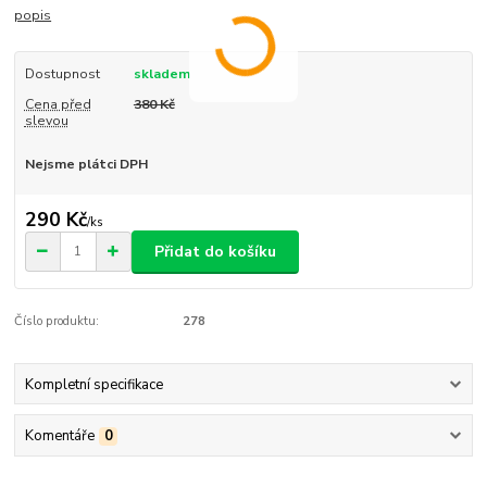
popis
Dostupnost
skladem
Cena před
380 Kč
slevou
Nejsme plátci DPH
290 Kč
/
ks
Přidat do košíku
Číslo produktu:
278
Kompletní specifikace
Komentáře
0