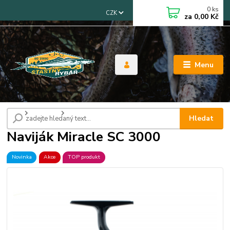
0
ks
CZK
za
0,00 Kč
Menu
Úvod
Navijáky
Naviják Miracle SC 3000
Hledat
Naviják Miracle SC 3000
Novinka
Akce
TOP produkt