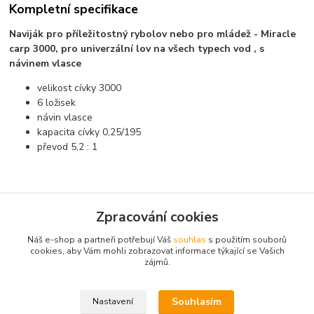
Kompletní specifikace
Naviják pro příležitostný rybolov nebo pro mládež - Miracle
carp 3000, pro univerzální lov na všech typech vod , s
návinem vlasce
velikost cívky 3000
6 ložisek
návin vlasce
kapacita cívky 0,25/195
převod 5,2 : 1
Zpracování cookies
Zboží zařazeno v kategoriích
Náš e-shop a partneři potřebují Váš
souhlas
s použitím souborů
cookies, aby Vám mohli zobrazovat informace týkající se Vašich
Navijáky
zájmů.
Zadní brzda
Souhlasím
Nastavení