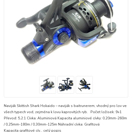
Naviják Skittish Shark Hokaido – naviják s baitrunerem, vhodný pro lov ve
všech typech vod, zejména k lovu kaprovitých ryb. Počet ložisek: 9+1
Převod: 5,2:1 Cívka: Aluminiová Kapacita aluminiové cívky: 0,20mm-260m
/ 0,25mm-180m / 0,30mm-125m Náhradní cívka: Grafitová
Kapacita grafitové cív...
celý popis