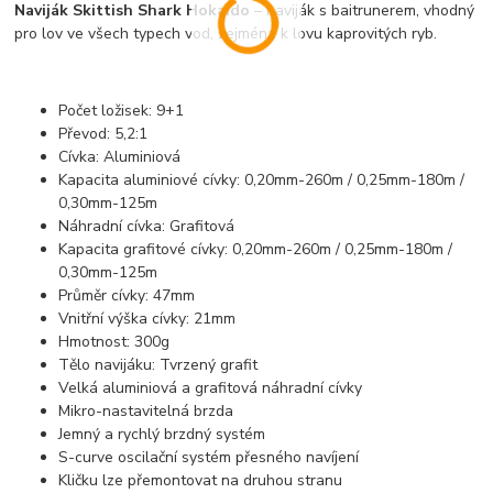
Naviják Skittish Shark Hokaido
– naviják s baitrunerem, vhodný
pro lov ve všech typech vod, zejména k lovu kaprovitých ryb.
Počet ložisek: 9+1
Převod: 5,2:1
Cívka: Aluminiová
Kapacita aluminiové cívky: 0,20mm-260m / 0,25mm-180m /
0,30mm-125m
Náhradní cívka: Grafitová
Kapacita grafitové cívky: 0,20mm-260m / 0,25mm-180m /
0,30mm-125m
Průměr cívky: 47mm
Vnitřní výška cívky: 21mm
Hmotnost: 300g
Tělo navijáku: Tvrzený grafit
Velká aluminiová a grafitová náhradní cívky
Mikro-nastavitelná brzda
Jemný a rychlý brzdný systém
S-curve oscilační systém přesného navíjení
Kličku lze přemontovat na druhou stranu