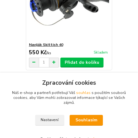
Naviják Skittish 40
550 Kč
Skladem
/
ks
Přidat do košíku
Zpracování cookies
Zboží zařazeno v kategoriích
Náš e-shop a partneři potřebují Váš
souhlas
s použitím souborů
cookies, aby Vám mohli zobrazovat informace týkající se Vašich
Navijáky
zájmů.
Volnoběžná brzda
Souhlasím
Nastavení