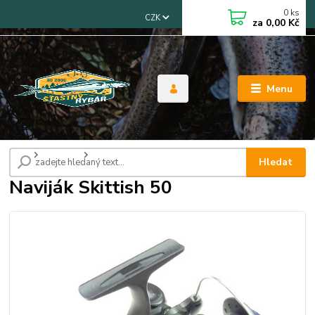
0
ks
CZK
za
0,00 Kč
Menu
Úvod
Navijáky
Naviják Skittish 50
Hledat
Naviják Skittish 50