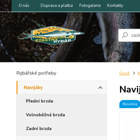
O nás
Doprava a platba
Fotogalerie
Kontakty
Rybářské potřeby
Úvod
N
Navi
Navijáky
Přední brzda
Novinka
Volnoběžná brzda
Zadní brzda