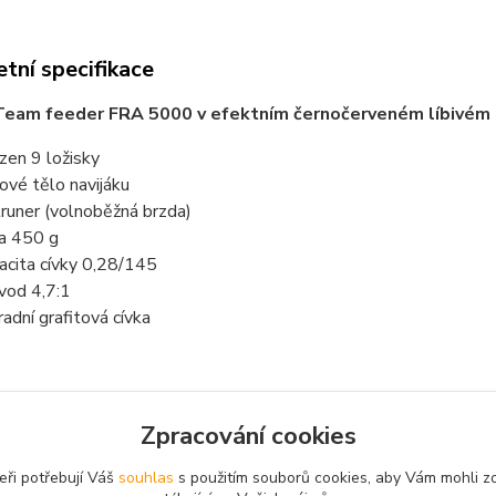
tní specifikace
Team feeder FRA 5000 v efektním černočerveném líbivém 
zen 9 ložisky
ové tělo navijáku
truner (volnoběžná brzda)
a 450 g
acita cívky 0,28/145
vod 4,7:1
radní grafitová cívka
Zpracování cookies
zařazeno v kategoriích
eři potřebují Váš
souhlas
s použitím souborů cookies, aby Vám mohli z
áky
Volnoběžná brzda