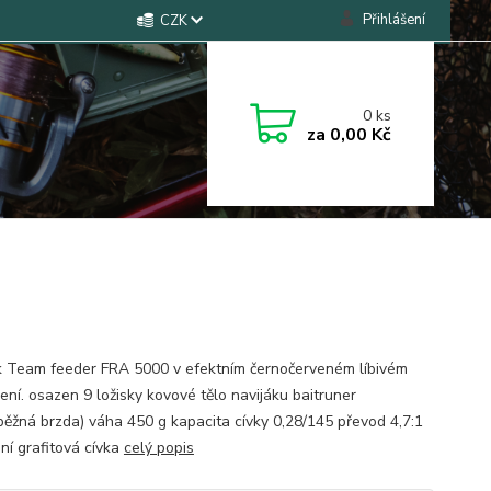
Přihlášení
CZK
0
ks
za
0,00 Kč
k Team feeder FRA 5000 v efektním černočerveném líbivém
ení. osazen 9 ložisky kovové tělo navijáku baitruner
běžná brzda) váha 450 g kapacita cívky 0,28/145 převod 4,7:1
ní grafitová cívka
celý popis