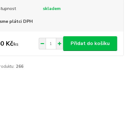
tupnost
skladem
sme plátci DPH
0 Kč
Přidat do košíku
/
ks
roduktu:
266