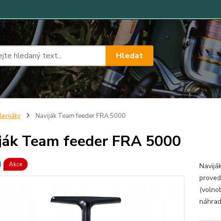
Hledat
avijáky
Naviják Team feeder FRA 5000
ják Team feeder FRA 5000
Akce
Navijá
proved
(volno
náhrad