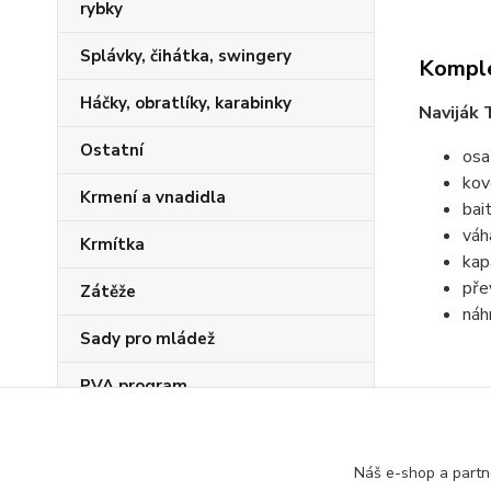
rybky
Splávky, čihátka, swingery
Komple
Háčky, obratlíky, karabinky
Naviják 
Ostatní
osa
kov
Krmení a vnadidla
bai
váh
Krmítka
kap
pře
Zátěže
náh
Sady pro mládež
PVA program
Zboží 
Náš e-shop a partn
Navij