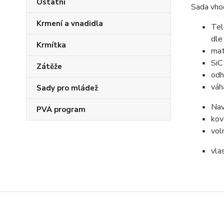
Ostatní
Sada vhod
Krmení a vnadidla
Tel
dle
Krmítka
mat
SiC
Zátěže
odh
váh
Sady pro mládež
Nav
PVA program
kov
vol
vla
Zboží 