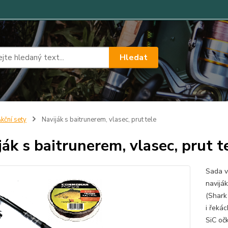
Hledat
kční sety
Naviják s baitrunerem, vlasec, prut tele
ják s baitrunerem, vlasec, prut t
Sada v
navijá
(Shark
i řeká
SiC oč