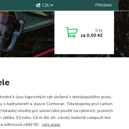
Přihlášení
CZK
0
ks
za
0,00 Kč
ele
hodná k lovu kaprovitých ryb složená z teleskopického prutu,
ku s baitrunerem a vlasce Cormoran. Teleskopický prut carbon
 Hokaido) vhodný pro univerzální použití na rybnících, jezerech
ch (délka 3,0 nebo 3,6 m dle skl. zásob) materiál compozit mix
ka odhozová zátěž 60...
celý popis