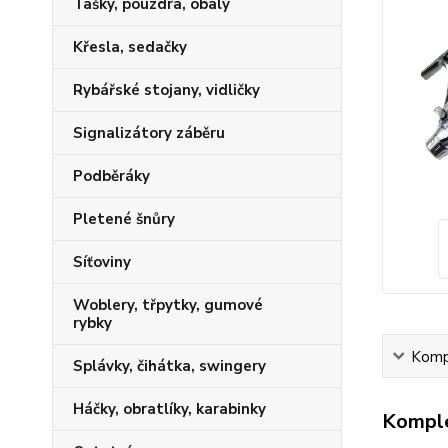
Tašky, pouzdra, obaly
Křesla, sedačky
Rybářské stojany, vidličky
Signalizátory záběru
Podběráky
Pletené šnůry
Síťoviny
Woblery, třpytky, gumové
rybky
Kompl
Splávky, čihátka, swingery
Háčky, obratlíky, karabinky
Komple