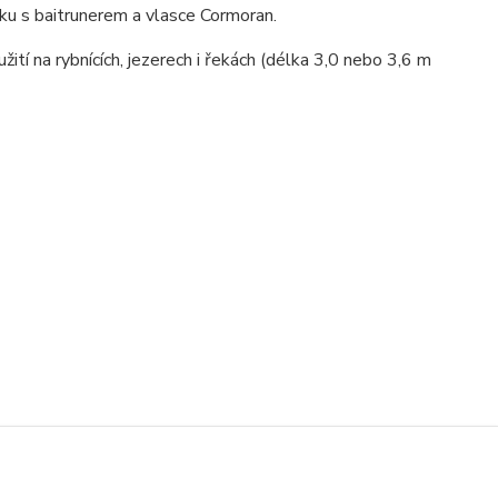
áku s baitrunerem a vlasce Cormoran.
ití na rybnících, jezerech i řekách (délka 3,0 nebo 3,6 m