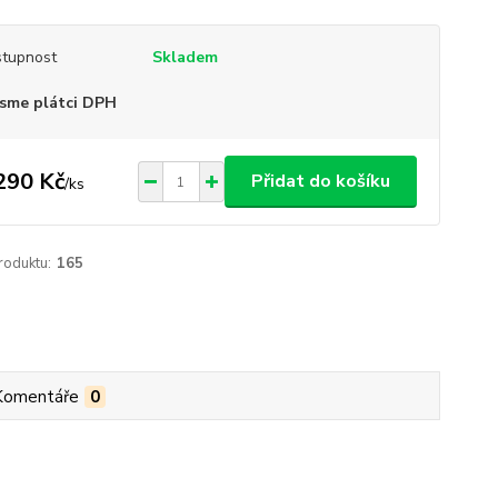
tupnost
Skladem
sme plátci DPH
290 Kč
Přidat do košíku
/
ks
roduktu:
165
Komentáře
0