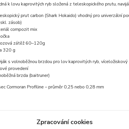
ná k lovu kaprovitých ryb složená z teleskopického prutu, navij
eskopický prut carbon (Shark Hokaido) vhodný pro univerzální použ
 skl. zásob)
eriál compozit mix
 očka
ozová zátěž 60–120g
a 320 g
iják s volnoběžnou brzdou pro lov kaprovitých ryb, víceložiskový
ové provedení
noběžná brzda (baitruner)
sec Cormoran Profiline – průměr 0,25 nebo 0,28 mm
Zpracování cookies
zařazeno v kategoriích