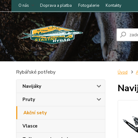
O nás
Doprava a platba
Fotogalerie
Kontakty
Rybářské potřeby
Úvod
A
Navi
Navijáky
Pruty
Akční sety
Vlasce