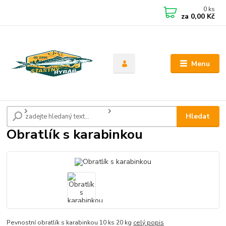
0
ks
CZK
za
0,00 Kč
Menu
Úvod
Háčky, obratlíky, karabinky
Obratlík s karabinkou
Hledat
Obratlík s karabinkou
Pevnostní obratlík s karabinkou 10 ks 20 kg
celý popis