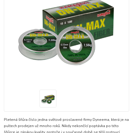
Pletená šňůra číslo jedna světově proslavené firmy Dyneema, která je na
pultech prodejen už mnoho roků. Nikdy nekončící poptávka po této
šňůrce je zárukou kvality, protože i v současné době se těší rostoucí