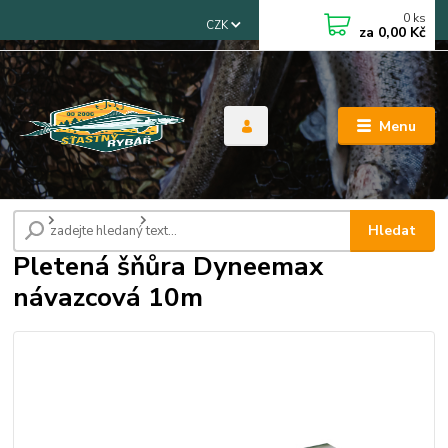
0
ks
CZK
za
0,00 Kč
Menu
Úvod
Pletené šnůry
Pletená šňůra Dyneemax návazcová 10m
Hledat
Pletená šňůra Dyneemax
návazcová 10m