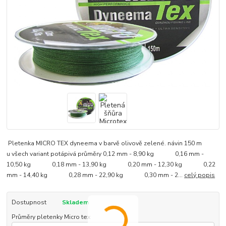
Pletenka MICRO TEX dyneema v barvě olivově zelené. návin 150 m
u všech variant potápivá průměry 0,12 mm - 8,90 kg 0,16 mm -
10,50 kg 0,18 mm - 13,90 kg 0,20 mm - 12,30 kg 0,22
mm - 14,40 kg 0,28 mm - 22,90 kg 0,30 mm - 2...
celý popis
Dostupnost
Skladem
Průměry pletenky Micro tex