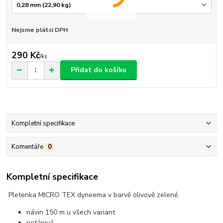
Nejsme plátci DPH
290 Kč
/
ks
Přidat do košíku
Kompletní specifikace
Komentáře
0
Kompletní specifikace
Pletenka MICRO TEX dyneema v barvě olivově zelené.
návin 150 m u všech variant
potápivá