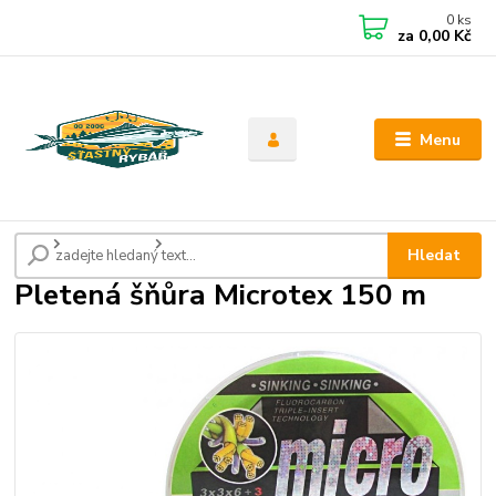
0
ks
CZK
za
0,00 Kč
Menu
Úvod
Pletené šnůry
Pletená šňůra Microtex 150 m
Hledat
Pletená šňůra Microtex 150 m