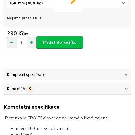
Nejsme plátci DPH
290 Kč
/
ks
Přidat do košíku
Kompletní specifikace
Komentáře
0
Kompletní specifikace
Pletenka MICRO TEX dyneema v barvě olivově zelené.
návin 150 m u všech variant
potápivá