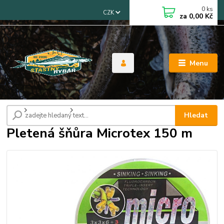
0
ks
CZK
za
0,00 Kč
Menu
Úvod
Pletené šnůry
Pletená šňůra Microtex 150 m
Hledat
Pletená šňůra Microtex 150 m