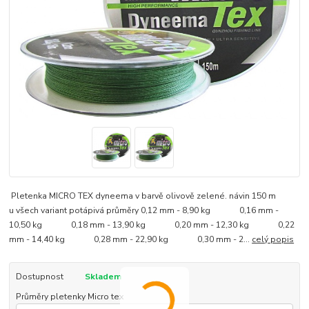
Pletenka MICRO TEX dyneema v barvě olivově zelené. návin 150 m
u všech variant potápivá průměry 0,12 mm - 8,90 kg 0,16 mm -
10,50 kg 0,18 mm - 13,90 kg 0,20 mm - 12,30 kg 0,22
mm - 14,40 kg 0,28 mm - 22,90 kg 0,30 mm - 2...
celý popis
Dostupnost
Skladem
Průměry pletenky Micro tex