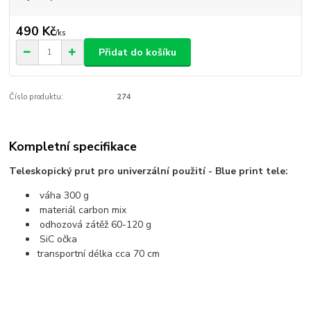
490 Kč
/
ks
Přidat do košíku
Číslo produktu:
274
Kompletní specifikace
Teleskopický prut pro univerzální použití - Blue print tele:
váha 300 g
materiál carbon mix
odhozová zátěž 60-120 g
SiC očka
transportní délka cca 70 cm