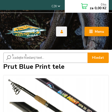
0
ks
CZK
za
0,00 Kč
Menu
Úvod
Pruty
Prut Blue Print tele
Hledat
Prut Blue Print tele