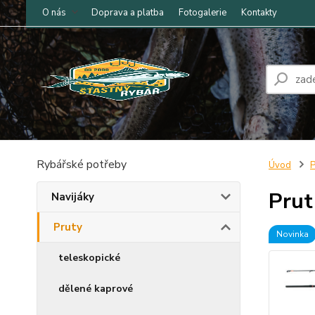
O nás
Doprava a platba
Fotogalerie
Kontakty
Rybářské potřeby
Úvod
P
Prut
Navijáky
Pruty
Novinka
teleskopické
dělené kaprové