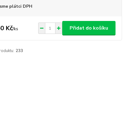
sme plátci DPH
0 Kč
Přidat do košíku
/
ks
roduktu:
233