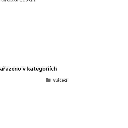
rtní délka 115 cm
zařazeno v kategoriích
vláčecí