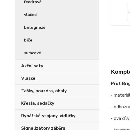
feedrové
vláčecí
bologneze
biče
sumcové
Akční sety
Komple
Vlasce
Prut Bri
Tašky, pouzdra, obaly
- materi
Křesla, sedačky
- odhozo
Rybářské stojany, vidličky
- dva díly
Signalizátory záběru