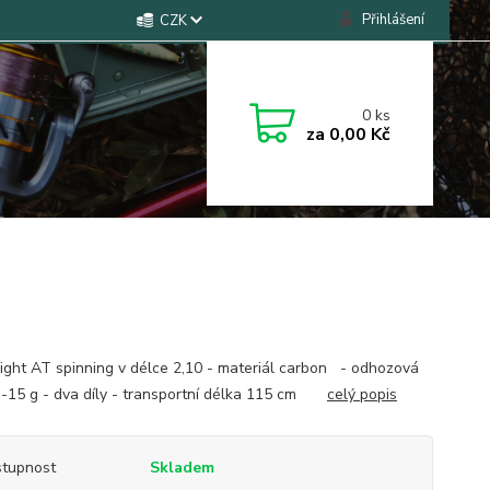
Přihlášení
CZK
0
ks
za
0,00 Kč
right AT spinning v délce 2,10 - materiál carbon - odhozová
3-15 g - dva díly - transportní délka 115 cm
celý popis
tupnost
Skladem