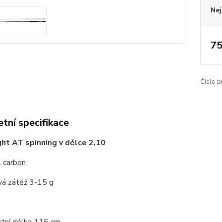
Nej
75
Číslo p
tní specifikace
ght AT spinning v délce 2,10
ál carbon
vá zátěž 3-15 g