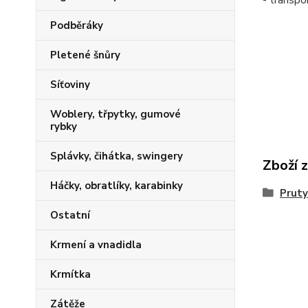
- transpo
Podběráky
Pletené šnůry
Síťoviny
Woblery, třpytky, gumové
rybky
Splávky, čihátka, swingery
Zboží 
Háčky, obratlíky, karabinky
Pruty
Ostatní
Krmení a vnadidla
Krmítka
Zátěže