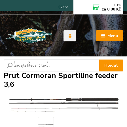
0
ks
CZK
za
0,00 Kč
Menu
Úvod
Pruty
feedrové
Prut Cormoran Sportiline feeder 3,6
Hledat
Prut Cormoran Sportiline feeder
3,6