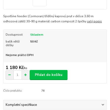
Sportline feeder (Cormoran) třídílný kaprový prut v délce 3,60 m
odhozová zátěž 30–90 g materiál carbon compozit 2 špičky
celý popis
Dostupnost
Skladem
balík větší
50 Kč
délky
Nejsme plátci DPH
1 180 Kč
/
ks
Přidat do košíku
Číslo produktu:
76
Kompletní specifikace