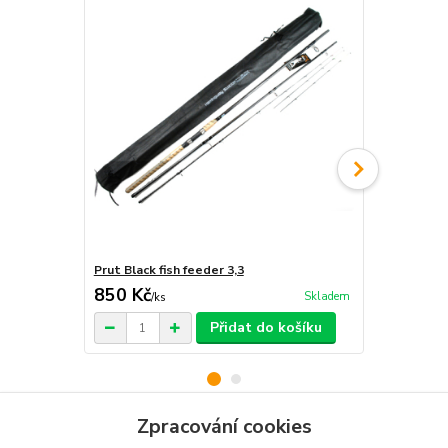
Prut Black fish feeder 3,3
Prut Black f
850 Kč
800 Kč
Skladem
/
ks
/
ks
Přidat do košíku
Zpracování cookies