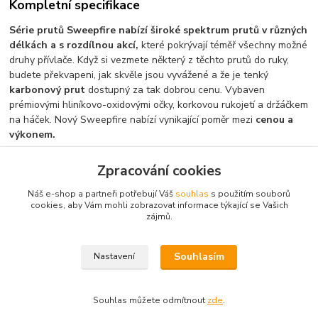
Kompletní specifikace
Série prutů Sweepfire nabízí široké spektrum prutů v různých
délkách a s rozdílnou akcí,
které pokrývají téměř všechny možné
druhy přívlače. Když si vezmete některý z těchto prutů do ruky,
budete překvapeni, jak skvěle jsou vyvážené a že je tenký
karbonový prut
dostupný za tak dobrou cenu. Vybaven
prémiovými hliníkovo-oxidovými očky, korkovou rukojetí a držáčkem
na háček. Nový Sweepfire nabízí vynikající poměr mezi
cenou a
výkonem.
Zpracování cookies
Zboží zařazeno v kategoriích
Náš e-shop a partneři potřebují Váš
souhlas
s použitím souborů
cookies, aby Vám mohli zobrazovat informace týkající se Vašich
Pruty
zájmů.
vláčecí
Souhlasím
Nastavení
Souhlas můžete odmítnout
zde
.
Vytvořeno na
Eshop-rychle.cz