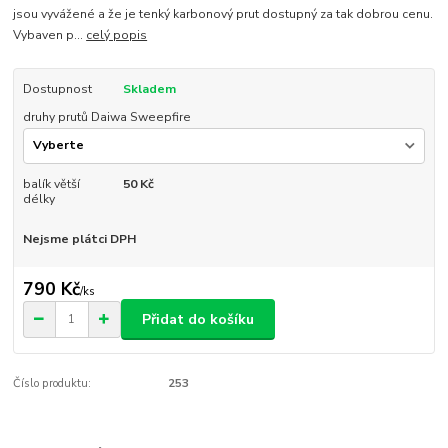
jsou vyvážené a že je tenký karbonový prut dostupný za tak dobrou cenu.
Vybaven p...
celý popis
Dostupnost
Skladem
druhy prutů Daiwa Sweepfire
balík větší
50 Kč
délky
Nejsme plátci DPH
790 Kč
/
ks
Přidat do košíku
Číslo produktu:
253