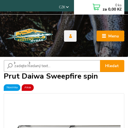
0
ks
CZK
za
0,00 Kč
Menu
Úvod
Pruty
Prut Daiwa Sweepfire spin
Hledat
Prut Daiwa Sweepfire spin
Novinka
Akce