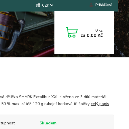
Přihlášení
CZK
0
ks
za
0,00 Kč
vá dělička SHARK Excalibur XXL složena ze 3 dílů materiál:
 50 % max. zátěž: 120 g rukojeť korková tři špičky
celý popis
tupnost
Skladem