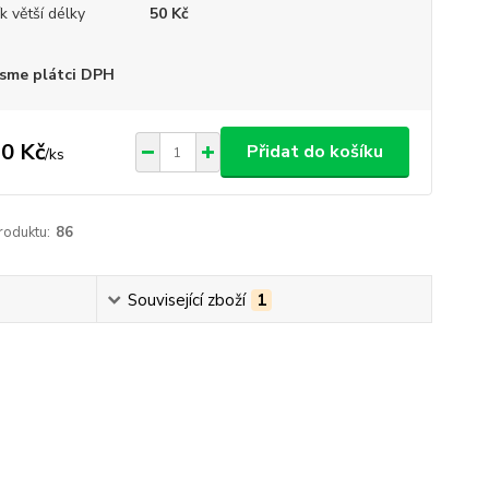
ík větší délky
50 Kč
sme plátci DPH
0 Kč
Přidat do košíku
/
ks
roduktu:
86
Související zboží
1