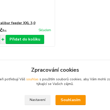
alibur feeder XXL 3,0
č
Skladem
/
ks
Přidat do košíku
Zpracování cookies
zařazeno v kategoriích
eři potřebují Váš
souhlas
s použitím souborů cookies, aby Vám mohli z
feedrové
týkající se Vašich zájmů.
Souhlasím
Nastavení