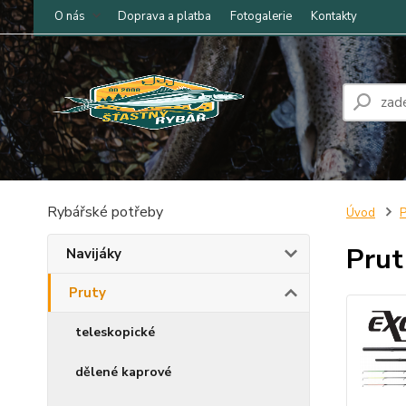
O nás
Doprava a platba
Fotogalerie
Kontakty
Rybářské potřeby
Úvod
P
Prut
Navijáky
Pruty
teleskopické
dělené kaprové