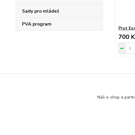
Sady pro mládež
PVA program
Prut Exc
700 K
Zboží 
Náš e-shop a partn
Pruty