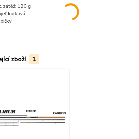
. zátěž: 120 g
ojeť korková
špičky
jící zboží
1