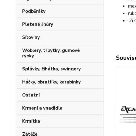
max
Podběráky
ruk
tři 
Pletené šnůry
Síťoviny
Woblery, třpytky, gumové
rybky
Souvise
Splávky, čihátka, swingery
Háčky, obratlíky, karabinky
Ostatní
Krmení a vnadidla
Krmítka
Zátěže