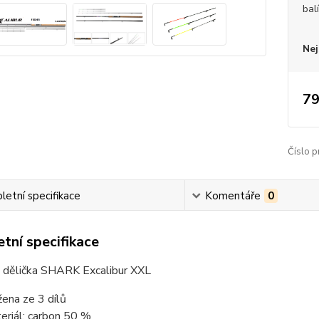
bal
Nej
79
Číslo p
etní specifikace
Komentáře
0
tní specifikace
 dělička SHARK Excalibur XXL
žena ze 3 dílů
eriál: carbon 50 %