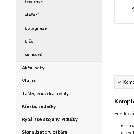
feedrové
vláčecí
bologneze
biče
sumcové
Akční sety
Vlasce
Kompl
Tašky, pouzdra, obaly
Komple
Křesla, sedačky
Feedrová
Rybářské stojany, vidličky
slo
Signalizátory záběru
mat