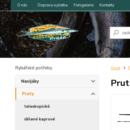
O nás
Doprava a platba
Fotogalerie
Kontakty
Rybářské potřeby
Úvod
P
Prut
Navijáky
Pruty
teleskopické
dělené kaprové