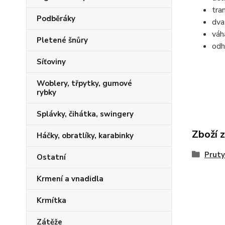
tra
Podběráky
dva
váh
Pletené šnůry
odh
Síťoviny
Woblery, třpytky, gumové
rybky
Splávky, čihátka, swingery
Zboží 
Háčky, obratlíky, karabinky
Pruty
Ostatní
Krmení a vnadidla
Krmítka
Zátěže