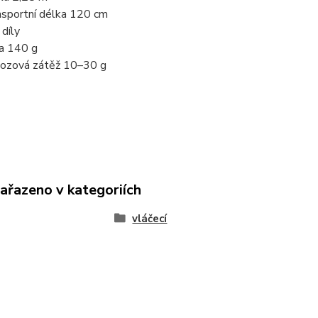
nsportní délka 120 cm
 díly
a 140 g
ozová zátěž 10–30 g
zařazeno v kategoriích
vláčecí