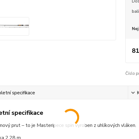
Dos
bal
Nej
81
Číslo p
etní specifikace
tní specifikace
nový prut – to je Masteripece spin vyroben z uhlíkových vláken.
ka 2,28 m