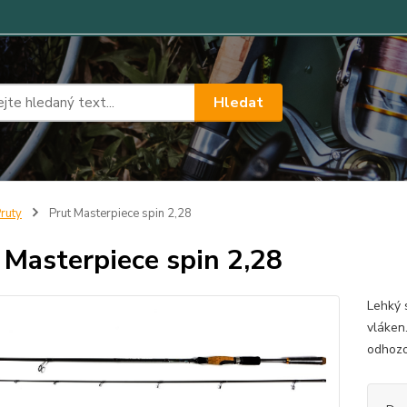
Hledat
ruty
Prut Masterpiece spin 2,28
 Masterpiece spin 2,28
Lehký 
vláken
odhoz