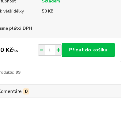
tupnost
Skladem
ík větší délky
50 Kč
sme plátci DPH
0 Kč
Přidat do košíku
/
ks
roduktu:
99
Komentáře
0