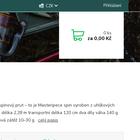
Přihlášení
CZK
0
ks
za
0,00 Kč
spinový prut – to je Masteripece spin vyroben z uhlíkových
. délka 2,28 m transportní délka 120 cm dva díly váha 140 g
ová zátěž 10–30 g
celý popis