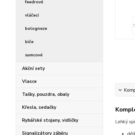
feedrové
vláčecí
bologneze
biče
sumcové
Akční sety
Vlasce
Kompl
Tašky, pouzdra, obaly
Křesla, sedačky
Komple
Rybářské stojany, vidličky
Lehký spi
Signalizátory záběru
dél