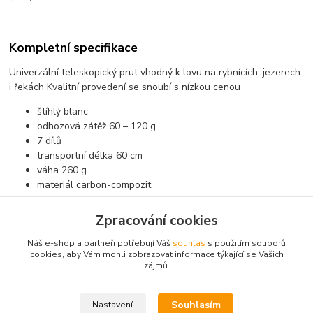
Kompletní specifikace
Univerzální teleskopický prut vhodný k lovu na rybnících, jezerech
i řekách Kvalitní provedení se snoubí s nízkou cenou
štíhlý blanc
odhozová zátěž 60 – 120 g
7 dílů
transportní délka 60 cm
váha 260 g
materiál carbon-compozit
Zpracování cookies
Zboží zařazeno v kategoriích
Náš e-shop a partneři potřebují Váš
souhlas
s použitím souborů
cookies, aby Vám mohli zobrazovat informace týkající se Vašich
Pruty
zájmů.
teleskopické
Souhlasím
Nastavení