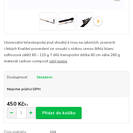
Univerzální teleskopický prut vhodný k lovu na rybnících, jezerech
i řekách Kvalitní provedení se snoubí s nízkou cenou štíhlý blanc
odhozová zátěž 60 – 120 g 7 dílů transportní délka 60 cm váha 260 g
materiál carbon-compozit
celý popis
Dostupnost
Skladem
Nejsme plátci DPH
450 Kč
/
ks
Přidat do košíku
Číslo produktu:
104