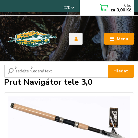
0
ks
CZK
za
0,00 Kč
Menu
Úvod
Pruty
Prut Navigátor tele 3,0
Hledat
Prut Navigátor tele 3,0