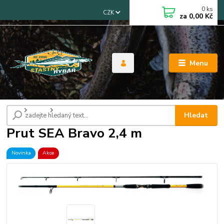
0
ks
CZK
za
0,00 Kč
Menu
Úvod
Pruty
Prut SEA Bravo 2,4 m
Hledat
Prut SEA Bravo 2,4 m
Novinka
Akce