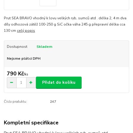
Prut SEA BRAVO vhodný k lovu velkých ryb, sumců atd . délka 2, 4 m dva
díly odhozová zátěž 100-250 g SiC očka váha 245 g přepravní délka cca
130 cm
celý popis
Dostupnost
Skladem
Nejsme plátci DPH
790 Kč
/
ks
Přidat do košíku
Číslo produktu:
247
Kompletní specifikace