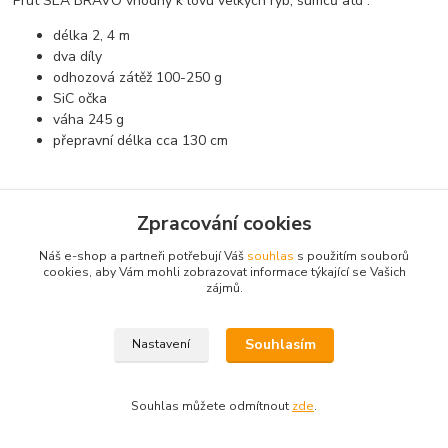
Prut SEA BRAVO vhodný k lovu velkých ryb, sumců atd .
délka 2, 4 m
dva díly
odhozová zátěž 100-250 g
SiC očka
váha 245 g
přepravní délka cca 130 cm
Zboží zařazeno v kategoriích
Zpracování cookies
Pruty
Náš e-shop a partneři potřebují Váš
souhlas
s použitím souborů
cookies, aby Vám mohli zobrazovat informace týkající se Vašich
vláčecí
zájmů.
sumcové
Souhlasím
Nastavení
Souhlas můžete odmítnout
zde
.
Vytvořeno na
Eshop-rychle.cz