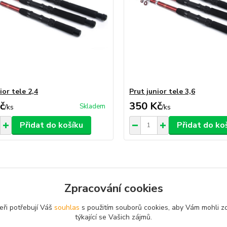
ior tele 2,4
Prut junior tele 3,6
č
350 Kč
Skladem
/
ks
/
ks
Přidat do košíku
Přidat do ko
Zpracování cookies
zařazeno v kategoriích
eři potřebují Váš
souhlas
s použitím souborů cookies, aby Vám mohli z
teleskopické
týkající se Vašich zájmů.