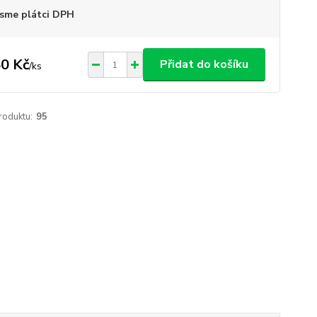
sme plátci DPH
0 Kč
Přidat do košíku
/
ks
roduktu:
95