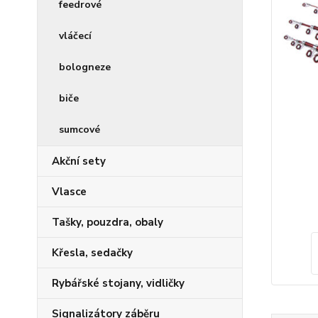
feedrové
vláčecí
bologneze
biče
sumcové
Akční sety
Vlasce
Tašky, pouzdra, obaly
Křesla, sedačky
Rybářské stojany, vidličky
Signalizátory záběru