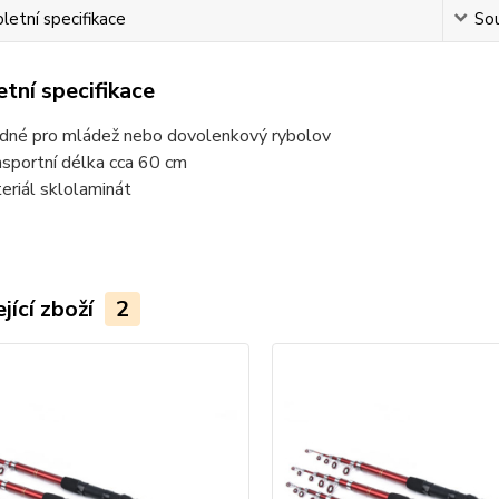
etní specifikace
Sou
tní specifikace
dné pro mládež nebo dovolenkový rybolov
nsportní délka cca 60 cm
eriál sklolaminát
jící zboží
2