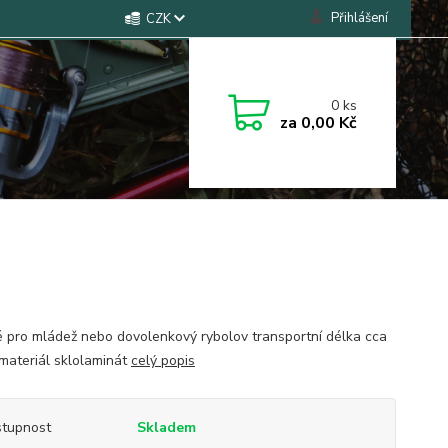
Přihlášení
CZK
0
ks
za
0,00 Kč
 pro mládež nebo dovolenkový rybolov transportní délka cca
materiál sklolaminát
celý popis
tupnost
Skladem