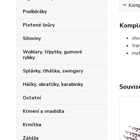
Kompl
Podběráky
Komple
Pletené šnůry
vho
Síťoviny
tra
Woblery, třpytky, gumové
mat
rybky
Splávky, čihátka, swingery
Háčky, obratlíky, karabinky
Souvise
Ostatní
Krmení a vnadidla
Krmítka
Zátěže