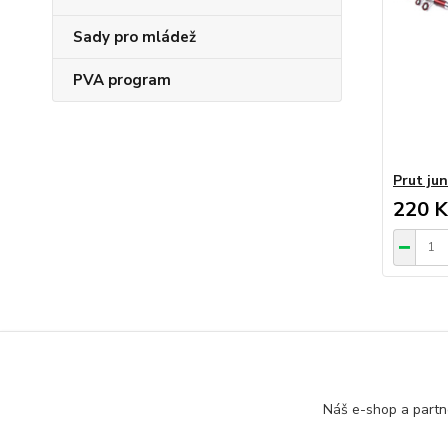
Sady pro mládež
PVA program
Prut jun
220 K
Zboží 
Náš e-shop a partn
Pruty