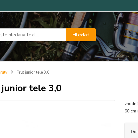
Hledat
ruty
Prut junior tele 3,0
 junior tele 3,0
vhodné
60 cm 
Dos