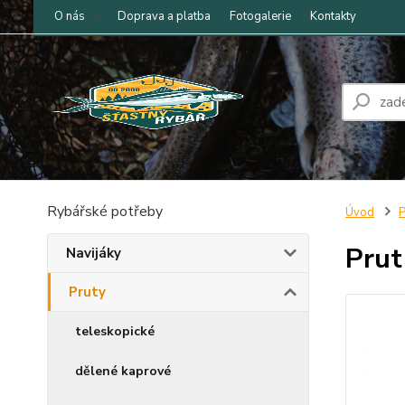
O nás
Doprava a platba
Fotogalerie
Kontakty
Rybářské potřeby
Úvod
P
Prut
Navijáky
Pruty
teleskopické
dělené kaprové