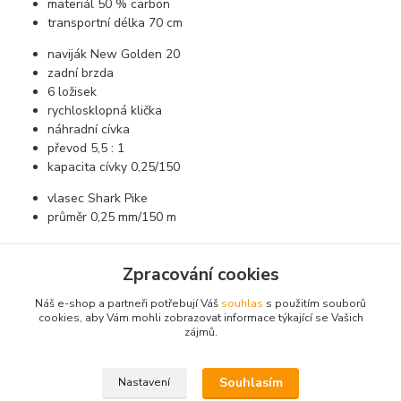
materiál 50 % carbon
transportní délka 70 cm
naviják New Golden 20
zadní brzda
6 ložisek
rychlosklopná klička
náhradní cívka
převod 5,5 : 1
kapacita cívky 0,25/150
vlasec Shark Pike
průměr 0,25 mm/150 m
Zpracování cookies
Zboží zařazeno v kategoriích
Náš e-shop a partneři potřebují Váš
souhlas
s použitím souborů
cookies, aby Vám mohli zobrazovat informace týkající se Vašich
Akční sety
zájmů.
Sady pro mládež
Souhlasím
Nastavení