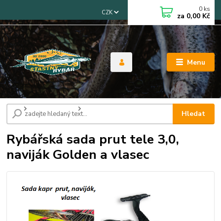
0
ks
CZK
za
0,00 Kč
Menu
Úvod
Sady pro mládež
Rybářská sada prut tele 3,0, naviják Golden a
Hledat
vlasec
Rybářská sada prut tele 3,0,
naviják Golden a vlasec