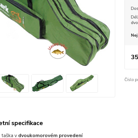
Dos
Dél
dvo
Nej
35
Číslo p
tní specifikace
 taška v
dvoukomorovém provedení