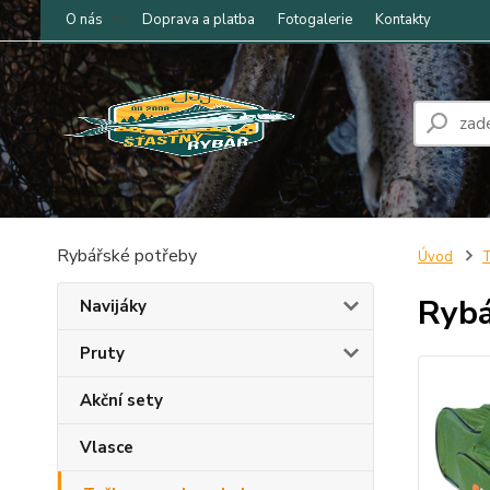
O nás
Doprava a platba
Fotogalerie
Kontakty
Rybářské potřeby
Úvod
T
Rybá
Navijáky
Pruty
Akční sety
Vlasce