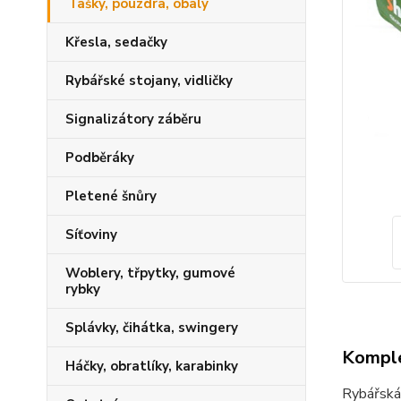
Tašky, pouzdra, obaly
Křesla, sedačky
Rybářské stojany, vidličky
Signalizátory záběru
Podběráky
Pletené šnůry
Síťoviny
Woblery, třpytky, gumové
rybky
Splávky, čihátka, swingery
Komple
Háčky, obratlíky, karabinky
Rybářská