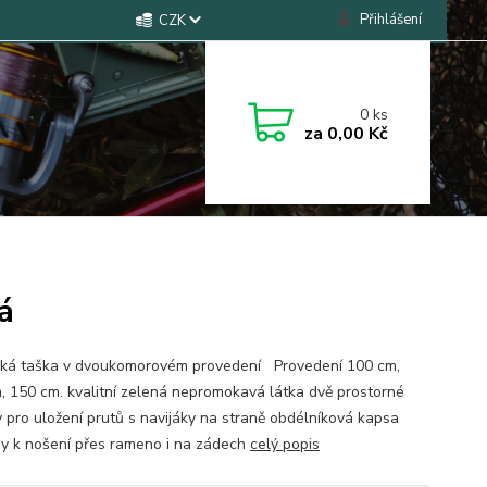
Přihlášení
CZK
0
ks
za
0,00 Kč
á
ká taška v dvoukomorovém provedení Provedení 100 cm,
, 150 cm. kvalitní zelená nepromokavá látka dvě prostorné
 pro uložení prutů s navijáky na straně obdélníková kapsa
y k nošení přes rameno i na zádech
celý popis