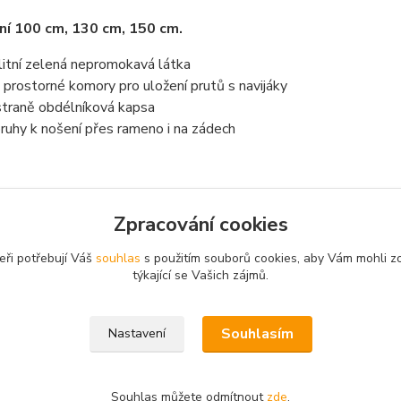
í 100 cm, 130 cm, 150 cm.
litní zelená nepromokavá látka
 prostorné komory pro uložení prutů s navijáky
straně obdélníková kapsa
ruhy k nošení přes rameno i na zádech
Zpracování cookies
zařazeno v kategoriích
eři potřebují Váš
souhlas
s použitím souborů cookies, aby Vám mohli z
, pouzdra, obaly
týkající se Vašich zájmů.
Souhlasím
Nastavení
Souhlas můžete odmítnout
zde
.