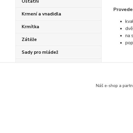
Ostatní
Proveden
Krmení a vnadidla
kva
Krmítka
dvě
na 
Zátěže
pop
Sady pro mládež
PVA program
Zboží 
Náš e-shop a partn
Tašky