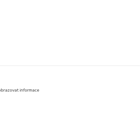
obrazovat informace
Vytvořeno na
Eshop-rychle.cz