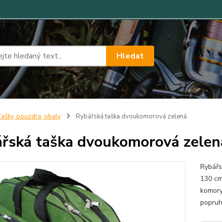
Hledat
ašky, pouzdra, obaly
Rybářská taška dvoukomorová zelená
řská taška dvoukomorová zelen
Rybářs
130 cm
komory
popruh