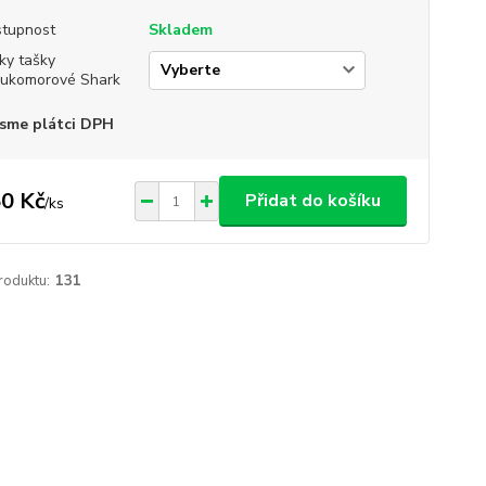
tupnost
Skladem
ky tašky
ukomorové Shark
sme plátci DPH
0 Kč
Přidat do košíku
/
ks
roduktu:
131