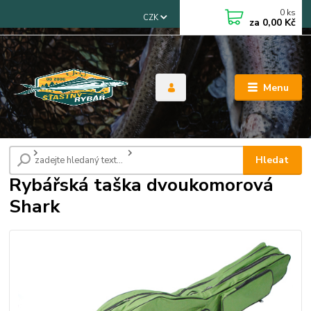
0
ks
CZK
za
0,00 Kč
Menu
Úvod
Tašky, pouzdra, obaly
Rybářská taška dvoukomorová Shark
Hledat
Rybářská taška dvoukomorová
Shark