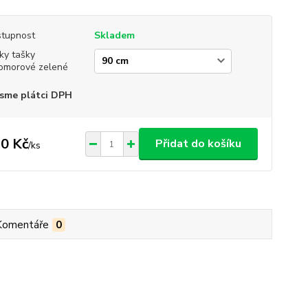
tupnost
Skladem
ky tašky
komorové zelené
sme plátci DPH
0 Kč
Přidat do košíku
/
ks
Komentáře
0