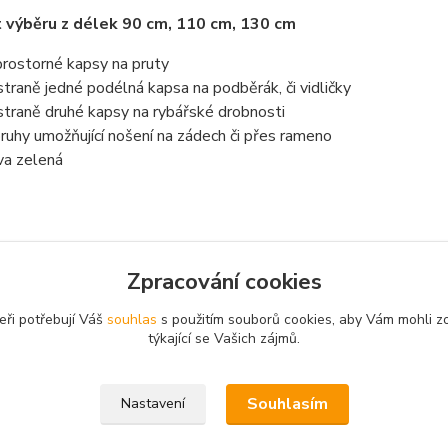
výběru z délek 90 cm, 110 cm, 130 cm
 prostorné kapsy na pruty
straně jedné podélná kapsa na podběrák, či vidličky
straně druhé kapsy na rybářské drobnosti
ruhy umožňující nošení na zádech či přes rameno
va zelená
Zpracování cookies
zařazeno v kategoriích
eři potřebují Váš
souhlas
s použitím souborů cookies, aby Vám mohli z
, pouzdra, obaly
týkající se Vašich zájmů.
Souhlasím
Nastavení