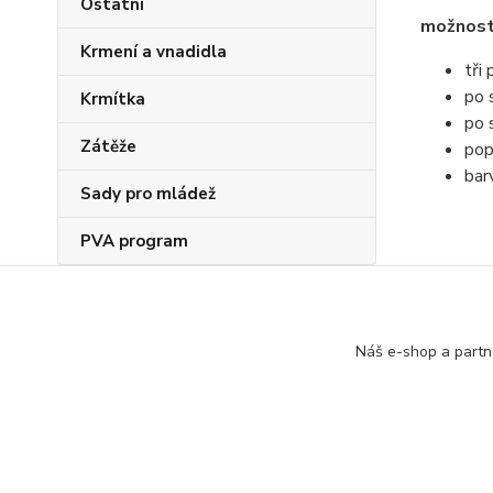
Ostatní
možnost 
Krmení a vnadidla
tři
po 
Krmítka
po 
Zátěže
pop
bar
Sady pro mládež
PVA program
Zboží 
Náš e-shop a partn
Tašky