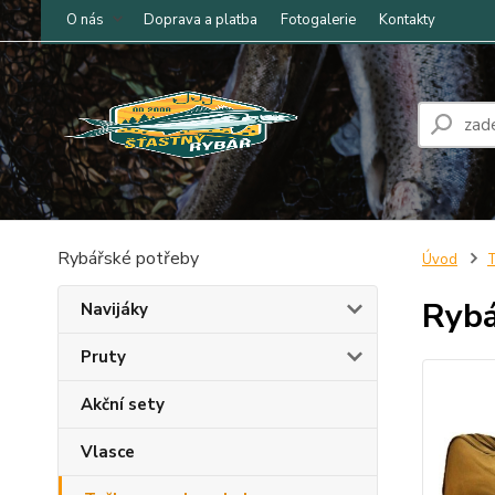
O nás
Doprava a platba
Fotogalerie
Kontakty
Rybářské potřeby
Úvod
T
Rybá
Navijáky
Pruty
Akční sety
Vlasce