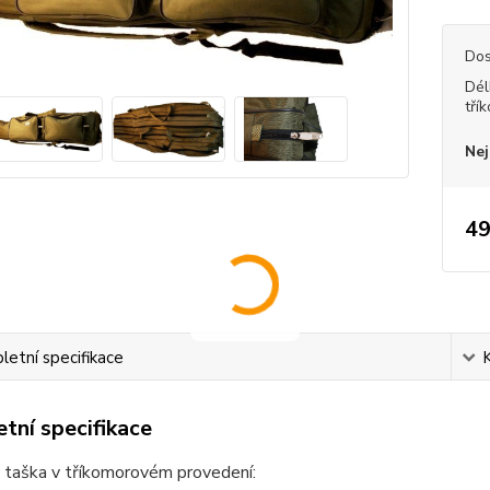
Dos
Dél
tří
Nej
49
etní specifikace
tní specifikace
 taška v tříkomorovém provedení: