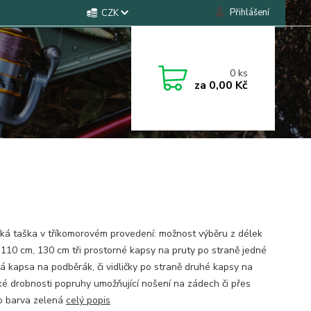
Přihlášení
CZK
0
ks
za
0,00 Kč
ká taška v tříkomorovém provedení: možnost výběru z délek
 110 cm, 130 cm tři prostorné kapsy na pruty po straně jedné
á kapsa na podběrák, či vidličky po straně druhé kapsy na
ké drobnosti popruhy umožňující nošení na zádech či přes
 barva zelená
celý popis