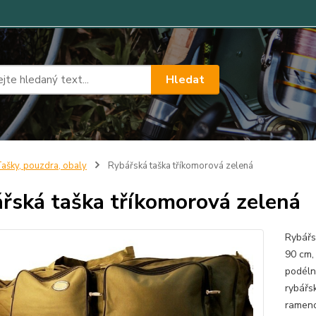
Hledat
ašky, pouzdra, obaly
Rybářská taška tříkomorová zelená
řská taška tříkomorová zelená
Rybářs
90 cm,
podéln
rybářs
rameno