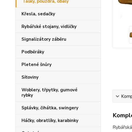
Tašky, pouzdra, obaly
Křesla, sedačky
Rybářské stojany, vidličky
Signalizátory záběru
Podběráky
Pletené šnůry
Síťoviny
Woblery, třpytky, gumové
rybky
Kompl
Splávky, čihátka, swingery
Komple
Háčky, obratlíky, karabinky
Rybářská