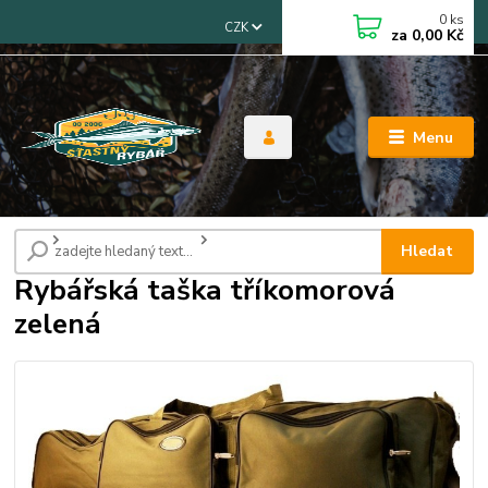
0
ks
CZK
za
0,00 Kč
Menu
Úvod
Tašky, pouzdra, obaly
Rybářská taška tříkomorová zelená
Hledat
Rybářská taška tříkomorová
zelená