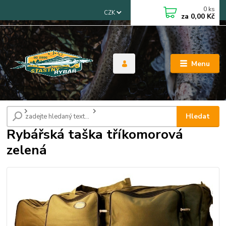
0
ks
CZK
za
0,00 Kč
Menu
Úvod
Tašky, pouzdra, obaly
Rybářská taška tříkomorová zelená
Hledat
Rybářská taška tříkomorová
zelená