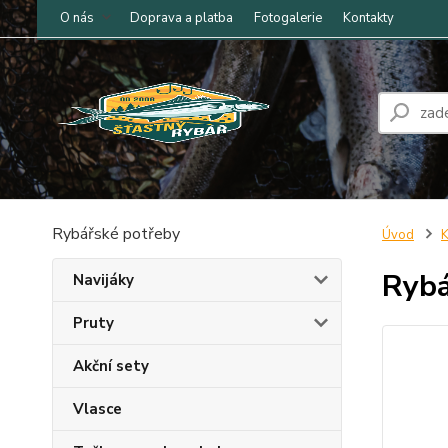
O nás
Doprava a platba
Fotogalerie
Kontakty
Rybářské potřeby
Úvod
K
Rybá
Navijáky
Pruty
Akční sety
Vlasce