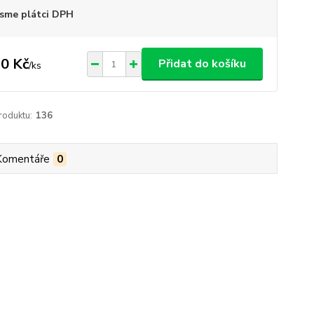
sme plátci DPH
0 Kč
Přidat do košíku
/
ks
roduktu:
136
Komentáře
0