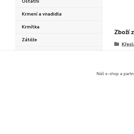
Ostatní
Krmení a vnadidla
Krmítka
Zboží 
Zátěže
Křesl
Sady pro mládež
PVA program
Náš e-shop a partn