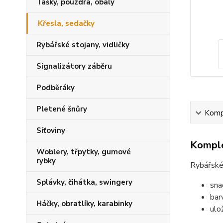
Tašky, pouzdra, obaly
Křesla, sedačky
Rybářské stojany, vidličky
Signalizátory záběru
Podběráky
Pletené šnůry
Kompl
Síťoviny
Komple
Woblery, třpytky, gumové
rybky
Rybářské 
Splávky, čihátka, swingery
sna
bar
Háčky, obratlíky, karabinky
ulo