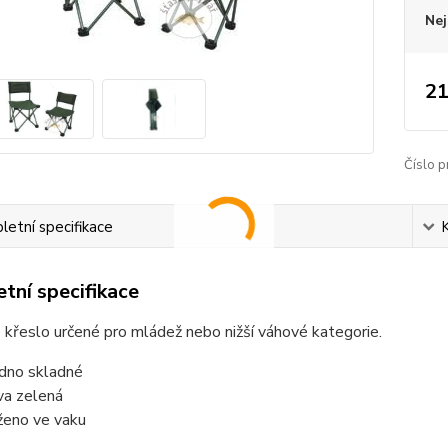
Nej
21
Číslo p
etní specifikace
tní specifikace
křeslo určené pro mládež nebo nižší váhové kategorie.
dno skladné
va zelená
ženo ve vaku