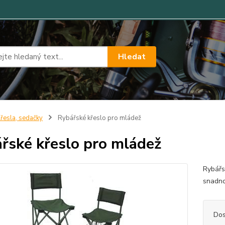
Hledat
řesla, sedačky
Rybářské křeslo pro mládež
řské křeslo pro mládež
Rybářs
snadno
Dos