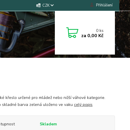
Přihlášení
CZK
0
ks
za
0,00 Kč
ké křeslo určené pro mládež nebo nižší váhové kategorie.
 skladné barva zelená uloženo ve vaku
celý popis
tupnost
Skladem