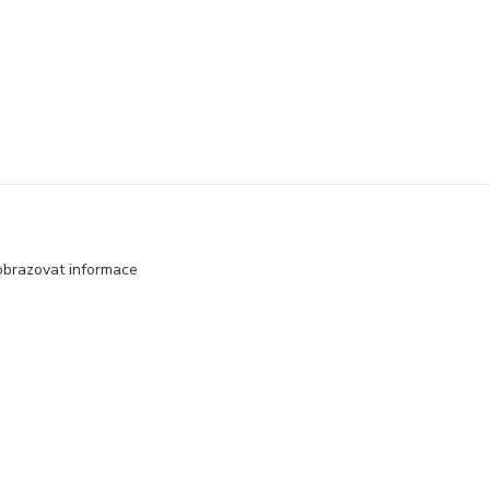
obrazovat informace
Vytvořeno na
Eshop-rychle.cz