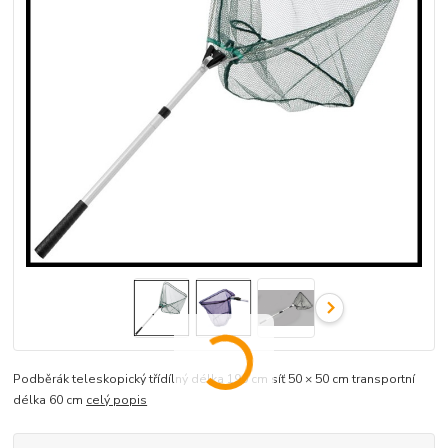
Podběrák teleskopický třídílný délka 190 cm síť 50 × 50 cm transportní
délka 60 cm
celý popis