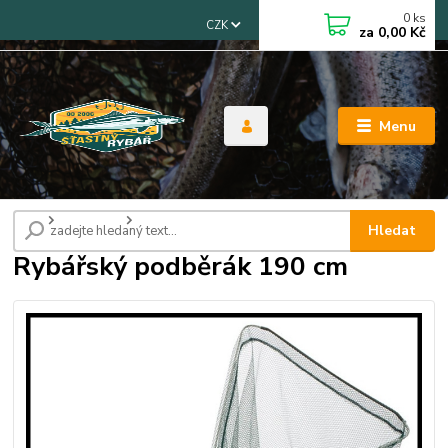
0
ks
CZK
za
0,00 Kč
Menu
Úvod
Podběráky
Rybářský podběrák 190 cm
Hledat
Rybářský podběrák 190 cm