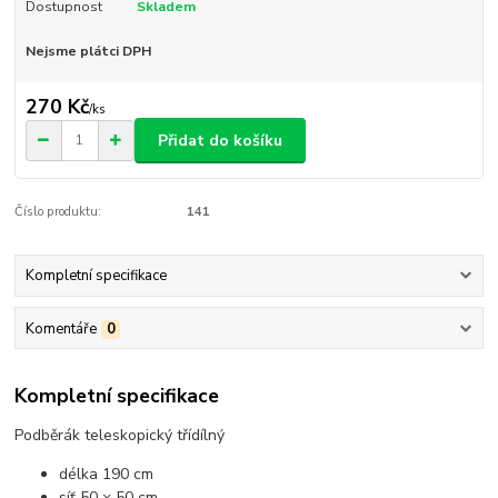
Dostupnost
Skladem
Nejsme plátci DPH
270 Kč
/
ks
Přidat do košíku
Číslo produktu:
141
Kompletní specifikace
Komentáře
0
Kompletní specifikace
Podběrák teleskopický třídílný
délka 190 cm
síť 50 × 50 cm