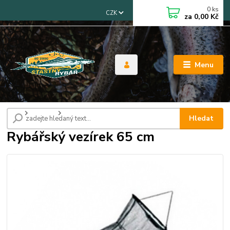
0
ks
CZK
za
0,00 Kč
Menu
Úvod
Síťoviny
Rybářský vezírek 65 cm
Hledat
Rybářský vezírek 65 cm