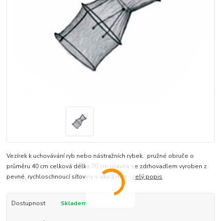
Vezírek k uchovávání ryb nebo nástražních rybek. pružné obruče o
průměru 40 cm celková délka 70 cm uzavírá se zdrhovadlem vyroben z
pevné, rychloschnoucí síťoviny s oky 3 mm -
celý popis
Dostupnost
Skladem