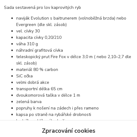
Sada sestavená pro lov kaprovitých ryb
naviják Evolution s baitrunerem (volnoběžná brzda) nebo
Evergreen (dle skl. zásob)
vel. cívky 30
kapacita cívky 0,20/210
váha 310 g
náhradní grafitová cívka
teleskopický prut Fire Fox v délce 3,0 m ( nebo 2,10–2,7 dle
skl. zásob)
materiál 80 % carbon
SiC očka
velmi dobrá akce
transportní délka 65 cm
dvoukomorová taška v délce 1 m
zelená barva
popruhy k nošení na zádech i přes rameno
kapsa po straně na rybářské drobnosti
krabička rohlíkového boilies
Zpracování cookies