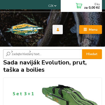
0
ks
CZK
za
0,00 Kč
Menu
Úvod
Akční sety
Sada naviják Evolution, prut, taška a boilies
Hledat
Sada naviják Evolution, prut,
taška a boilies