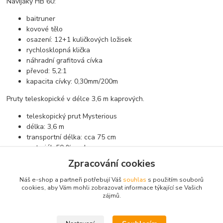
Navijáky HB 60:
baitruner
kovové tělo
osazení: 12+1 kuličkových ložisek
rychlosklopná klička
náhradní grafitová cívka
převod: 5,2:1
kapacita cívky: 0,30mm/200m
Pruty teleskopické v délce 3,6 m kaprových.
teleskopický prut Mysterious
délka: 3,6 m
transportní délka: cca 75 cm
materiál: 50 % carbon
Zpracování cookies
Náš e-shop a partneři potřebují Váš
souhlas
s použitím souborů
cookies, aby Vám mohli zobrazovat informace týkající se Vašich
Zboží zařazeno v kategoriích
zájmů.
Akční sety