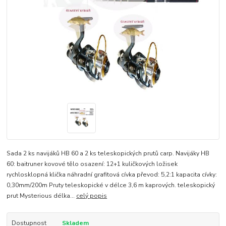
Sada 2 ks navijáků HB 60 a 2 ks teleskopických prutů carp. Navijáky HB
60: baitruner kovové tělo osazení: 12+1 kuličkových ložisek
rychlosklopná klička náhradní grafitová cívka převod: 5,2:1 kapacita cívky:
0,30mm/200m Pruty teleskopické v délce 3,6 m kaprových. teleskopický
prut Mysterious délka...
celý popis
Dostupnost
Skladem