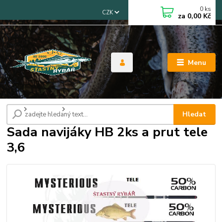
0
ks
CZK
za
0,00 Kč
Menu
Úvod
Akční sety
Sada navijáky HB 2ks a prut tele 3,6
Hledat
Sada navijáky HB 2ks a prut tele
3,6