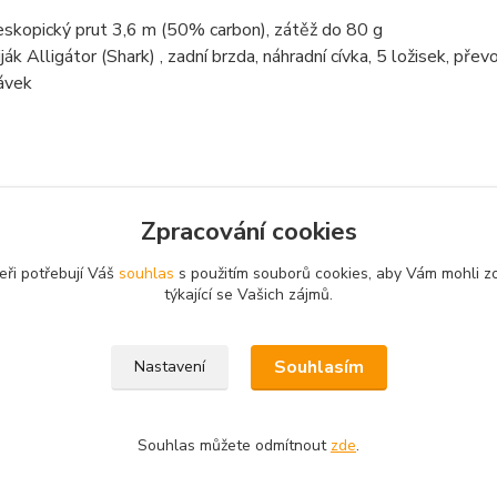
eskopický prut 3,6 m (50% carbon), zátěž do 80 g
iják Alligátor (Shark) , zadní brzda, náhradní cívka, 5 ložisek,
ávek
Zpracování cookies
zařazeno v kategoriích
eři potřebují Váš
souhlas
s použitím souborů cookies, aby Vám mohli z
 sety
týkající se Vašich zájmů.
Souhlasím
Nastavení
Souhlas můžete odmítnout
zde
.