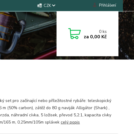
Přihlášení
CZK
0
ks
za
0,00 Kč
ý set pro začínající nebo příležitostné rybáře: teleskopický
6 m (50% carbon), zátěž do 80 g naviják Alligátor (Shark) ,
rzda, náhradní cívka, 5 ložisek, převod 5,2:1, kapacita cívky
m/165 m, 0,25mm/105m splávek
celý popis