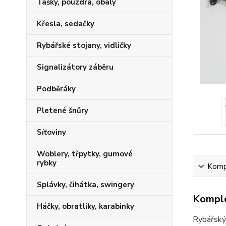
Tašky, pouzdra, obaly
Křesla, sedačky
Rybářské stojany, vidličky
Signalizátory záběru
Podběráky
Pletené šnůry
Síťoviny
Woblery, třpytky, gumové
rybky
Kompl
Splávky, čihátka, swingery
Komple
Háčky, obratlíky, karabinky
Rybářský 