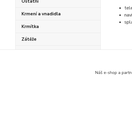
Ostatní
tel
Krmení a vnadidla
nav
spl
Krmítka
Zátěže
Sady pro mládež
Zboží 
PVA program
Náš e-shop a partn
Akční