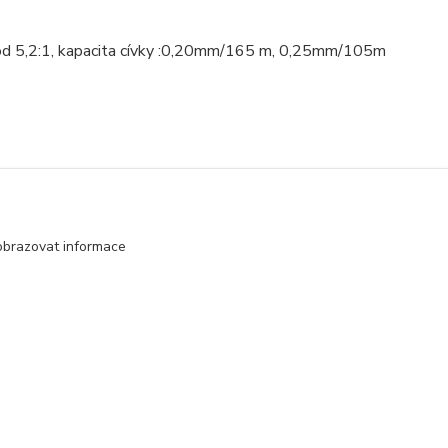
 převod 5,2:1, kapacita cívky :0,20mm/165 m, 0,25mm/105m
obrazovat informace
Vytvořeno na
Eshop-rychle.cz