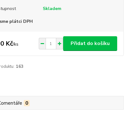
tupnost
Skladem
sme plátci DPH
0 Kč
Přidat do košíku
/
ks
roduktu:
163
Komentáře
0