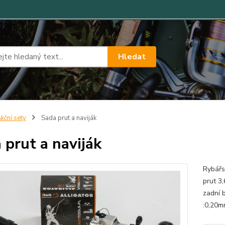
Hledat
kční sety
Sada prut a naviják
 prut a naviják
Rybářsk
prut 3,
zadní b
:0,20m