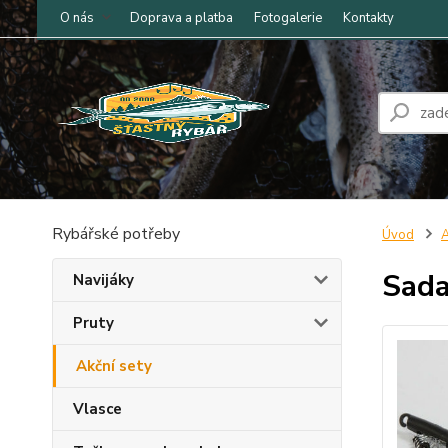
O nás
Doprava a platba
Fotogalerie
Kontakty
Rybářské potřeby
Úvod
A
Sada
Navijáky
Pruty
Akční sety
Vlasce