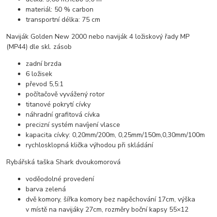
materiál: 50 % carbon
transportní délka: 75 cm
Naviják Golden New 2000 nebo naviják 4 ložiskový řady MP
(MP44) dle skl. zásob
zadní brzda
6 ložisek
převod 5,5:1
počítačově vyvážený rotor
titanové pokrytí cívky
náhradní grafitová cívka
precizní systém navíjení vlasce
kapacita cívky: 0,20mm/200m, 0,25mm/150m,0­,30mm/100m
rychlosklopná klička výhodou při skládání
Rybářská taška Shark dvoukomorová
voděodolné provedení
barva zelená
dvě komory, šířka komory bez napěchování 17cm, výška
v místě na navijáky 27cm, rozměry boční kapsy 55×12