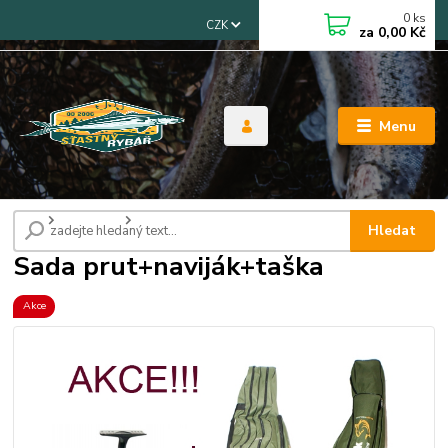
0
ks
CZK
za
0,00 Kč
Menu
Úvod
Akční sety
Sada prut+naviják+taška
Hledat
Sada prut+naviják+taška
Akce