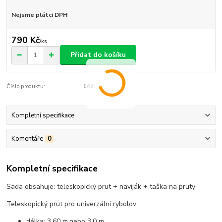
Nejsme plátci DPH
790 Kč
/
ks
Přidat do košíku
Číslo produktu:
166
Kompletní specifikace
Komentáře
0
Kompletní specifikace
Sada obsahuje: teleskopický prut + naviják + taška na pruty
Teleskopický prut pro univerzální rybolov
délka: 3,60 m,nebo 3,0 m