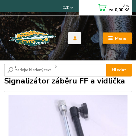
0
ks
CZK
za
0,00 Kč
Menu
Úvod
Signalizátory záběru
Signalizátor záběru FF a vidlička
Hledat
Signalizátor záběru FF a vidlička