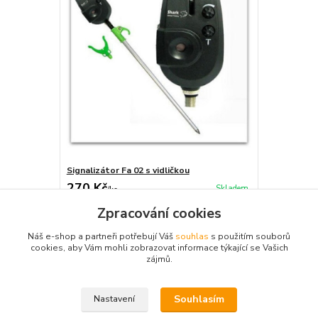
Signalizátor Fa 02 s vidličkou
270 Kč
Skladem
/
ks
Zpracování cookies
Přidat do košíku
Náš e-shop a partneři potřebují Váš
souhlas
s použitím souborů
cookies, aby Vám mohli zobrazovat informace týkající se Vašich
zájmů.
Zboží zařazeno v kategoriích
Souhlasím
Nastavení
Signalizátory záběru