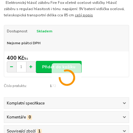
Elektronický hlásič záběru Fire Fox včetně ocelové vidličky. Hlásič
záběru s regulací hlasitosti i tónu. napájení: 9V baterií vidlička ocelová,
teleskopická transportní délka cca 85 cm
celý popis
Dostupnost
Skladem
Nejsme plátci DPH
400 Kč
/
ks
Přidat do košíku
Číslo produktu:
172
Kompletní specifikace
Komentáře
0
Související zboží
1