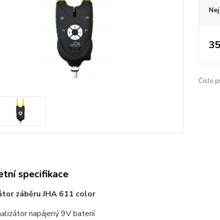
Nej
35
Číslo p
tní specifikace
átor záběru JHA 611 color
nalizátor napájený 9V baterií