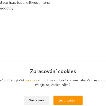
lace hlasitosti, citlivosti, tónu
děodolný
Zpracování cookies
zařazeno v kategoriích
eři potřebují Váš
souhlas
s použitím souborů cookies, aby Vám mohli z
lizátory záběru
týkající se Vašich zájmů.
Souhlasím
Nastavení