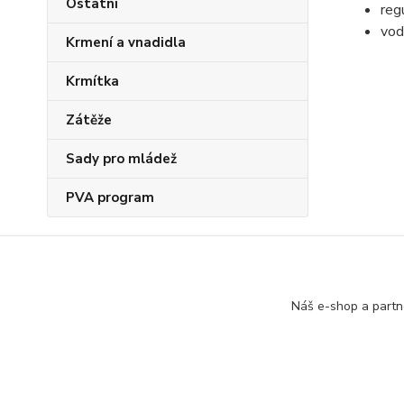
Ostatní
regu
vo
Krmení a vnadidla
Krmítka
Zátěže
Sady pro mládež
PVA program
Zboží 
Náš e-shop a partn
Signa