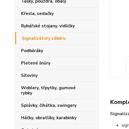
Tašky, pouzdra, obaly
Křesla, sedačky
Rybářské stojany, vidličky
Signalizátory záběru
Podběráky
Pletené šnůry
Síťoviny
Woblery, třpytky, gumové
rybky
Komple
Splávky, čihátka, swingery
Signaliz
Háčky, obratlíky, karabinky
sig