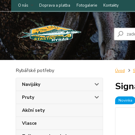
O nás
Doprava a platba
Fotogalerie
Kontakty
Rybářské potřeby
Úvod
S
Sign
Navijáky
Pruty
Novinka
Akční sety
Vlasce