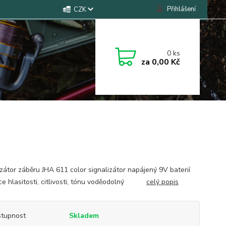
Přihlášení
CZK
0
ks
za
0,00 Kč
izátor záběru JHA 611 color signalizátor napájený 9V baterií
ce hlasitosti, citlivosti, tónu voděodolný
celý popis
tupnost
Skladem