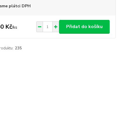
sme plátci DPH
0 Kč
Přidat do košíku
/
ks
roduktu:
235